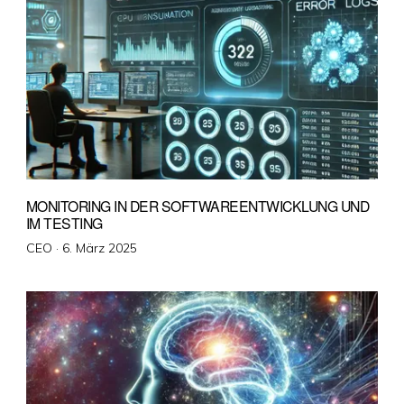
MONITORING IN DER SOFTWAREENTWICKLUNG UND
IM TESTING
Veröffentlicht
CEO ·
6. März 2025
am