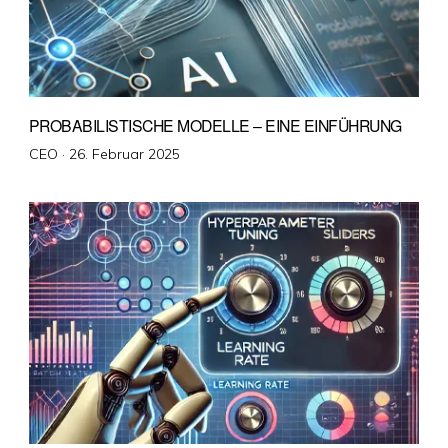
PROBABILISTISCHE MODELLE – EINE EINFÜHRUNG
Veröffentlicht
CEO ·
26. Februar 2025
am