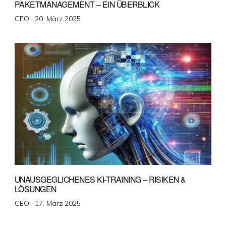
PAKETMANAGEMENT – EIN ÜBERBLICK
Veröffentlicht
CEO ·
20. März 2025
am
UNAUSGEGLICHENES KI-TRAINING – RISIKEN &
LÖSUNGEN
Veröffentlicht
CEO ·
17. März 2025
am