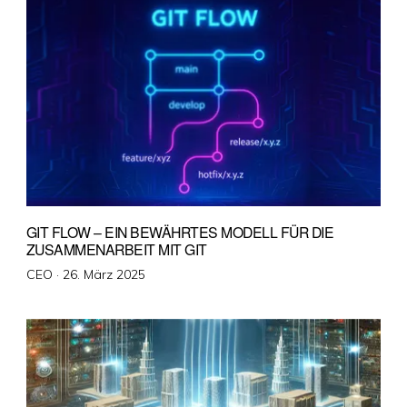
GIT FLOW – EIN BEWÄHRTES MODELL FÜR DIE
ZUSAMMENARBEIT MIT GIT
Veröffentlicht
CEO ·
26. März 2025
am