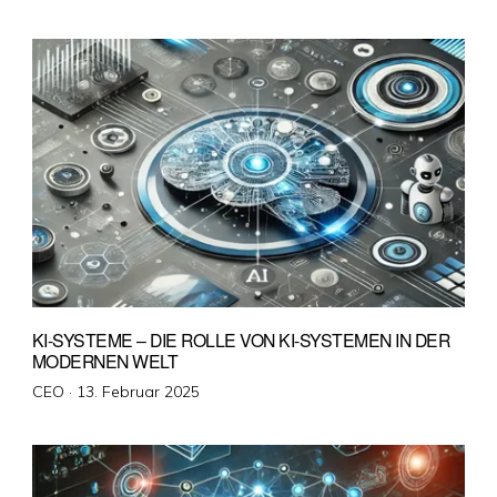
am
KI-SYSTEME – DIE ROLLE VON KI-SYSTEMEN IN DER
MODERNEN WELT
Veröffentlicht
CEO ·
13. Februar 2025
am