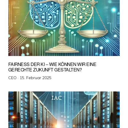
FAIRNESS DER KI – WIE KÖNNEN WIR EINE
GERECHTE ZUKUNFT GESTALTEN?
Veröffentlicht
CEO ·
15. Februar 2025
am