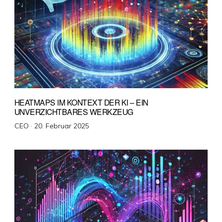
HEATMAPS IM KONTEXT DER KI – EIN
UNVERZICHTBARES WERKZEUG
Veröffentlicht
CEO ·
20. Februar 2025
am