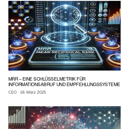
MRR – EINE SCHLÜSSELMETRIK FÜR
INFORMATIONSABRUF UND EMPFEHLUNGSSYSTEME
Veröffentlicht
CEO ·
16. März 2025
am