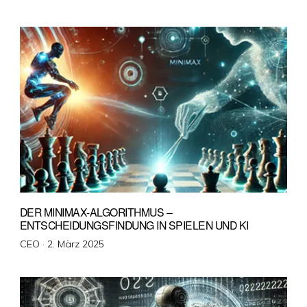
am
DER MINIMAX-ALGORITHMUS –
ENTSCHEIDUNGSFINDUNG IN SPIELEN UND KI
Veröffentlicht
CEO ·
2. März 2025
am