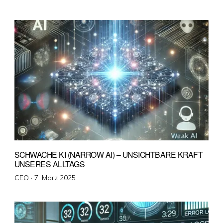
am
SCHWACHE KI (NARROW AI) – UNSICHTBARE KRAFT
UNSERES ALLTAGS
Veröffentlicht
CEO ·
7. März 2025
am