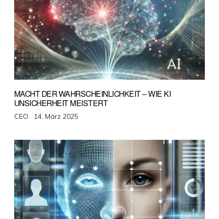
MACHT DER WAHRSCHEINLICHKEIT – WIE KI
UNSICHERHEIT MEISTERT
Veröffentlicht
CEO ·
14. März 2025
am