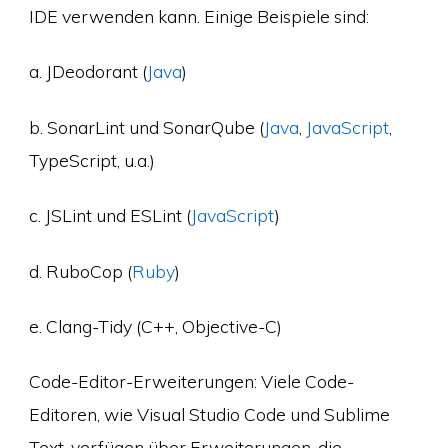
IDE verwenden kann. Einige Beispiele sind:
a. JDeodorant (
Java
)
b. SonarLint und SonarQube (
Java
,
JavaScript
,
TypeScript, u.a.)
c. JSLint und ESLint (
JavaScript
)
d. RuboCop (
Ruby
)
e. Clang-Tidy (C++, Objective-C)
Code-Editor-Erweiterungen: Viele Code-
Editoren, wie Visual Studio Code und Sublime
Text, verfügen über Erweiterungen, die