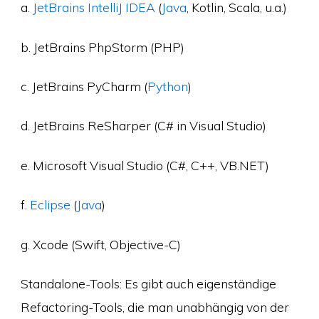
a.
JetBrains IntelliJ IDEA
(
Java
, Kotlin, Scala, u.a.)
b. JetBrains PhpStorm (PHP)
c. JetBrains PyCharm (
Python
)
d. JetBrains ReSharper (C# in Visual Studio)
e. Microsoft Visual Studio (C#, C++, VB.NET)
f.
Eclipse
(
Java
)
g. Xcode (Swift, Objective-C)
Standalone-Tools: Es gibt auch eigenständige
Refactoring-Tools, die man unabhängig von der