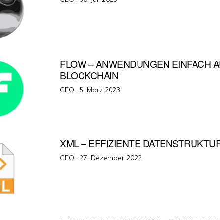
am
FLOW – ANWENDUNGEN EINFACH A
BLOCKCHAIN
Veröffentlicht
CEO ·
5. März 2023
am
XML – EFFIZIENTE DATENSTRUKTU
Veröffentlicht
CEO ·
27. Dezember 2022
am