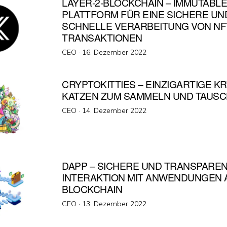
LAYER-2-BLOCKCHAIN – IMMUTABLE
PLATTFORM FÜR EINE SICHERE UN
SCHNELLE VERARBEITUNG VON NF
TRANSAKTIONEN
Veröffentlicht
CEO ·
16. Dezember 2022
am
CRYPTOKITTIES – EINZIGARTIGE K
KATZEN ZUM SAMMELN UND TAUS
Veröffentlicht
CEO ·
14. Dezember 2022
am
DAPP – SICHERE UND TRANSPARE
INTERAKTION MIT ANWENDUNGEN 
BLOCKCHAIN
Veröffentlicht
CEO ·
13. Dezember 2022
am