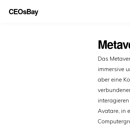
CEOsBay
Metav
Das Metavers
immersive un
aber eine K
verbundenen 
interagieren
Avatare, in
Computergra