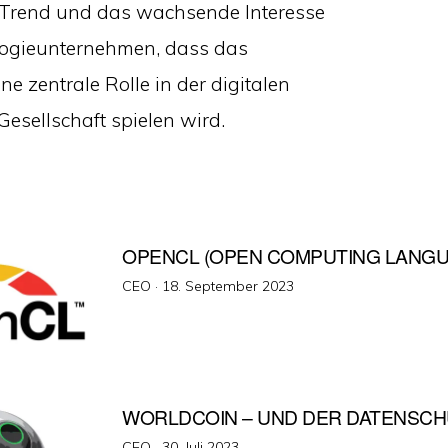
e Trend und das wachsende Interesse
ogieunternehmen, dass das
ne zentrale Rolle in der digitalen
Gesellschaft spielen wird.
OPENCL (OPEN COMPUTING LANGU
Veröffentlicht
CEO ·
18. September 2023
am
WORLDCOIN – UND DER DATENSCH
Veröffentlicht
CEO ·
30. Juli 2023