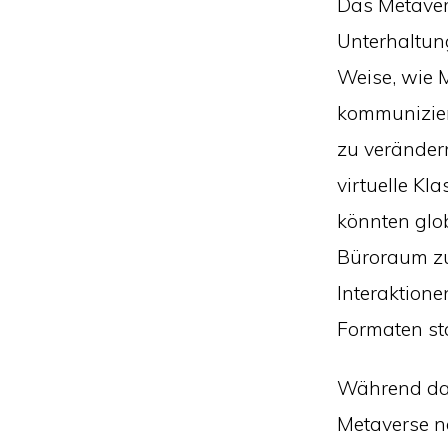
Das Metavers
Unterhaltung
Weise, wie M
kommunizier
zu veränder
virtuelle K
könnten glo
Büroraum z
Interaktione
Formaten sta
Während das
Metaverse n