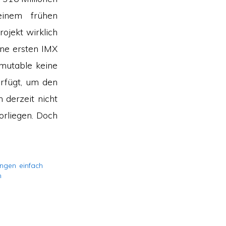
inem frühen
ojekt wirklich
ine ersten IMX
mutable keine
erfügt, um den
 derzeit nicht
orliegen. Doch
gen einfach
n