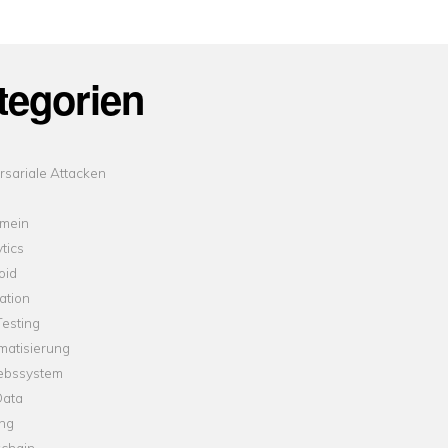
tegorien
sariale Attacken
emein
tics
oid
ation
esting
matisierung
iebssystem
Data
ung
kchain