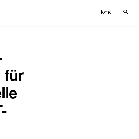
Home
–
 für
lle
-