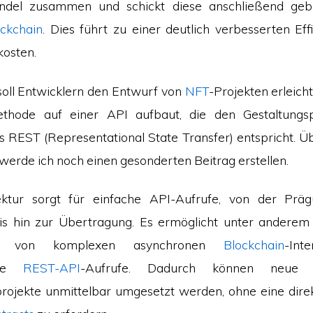
del zusammen und schickt diese anschließend geb
ckchain
. Dies führt zu einer deutlich verbesserten Eff
kosten.
oll Entwicklern den Entwurf von
NFT
-Projekten erleich
ethode auf einer API aufbaut, die den Gestaltungsp
ils REST (Representational State Transfer) entspricht. 
werde ich noch einen gesonderten Beitrag erstellen.
ektur sorgt für einfache API-Aufrufe, von der Prä
is hin zur Übertragung. Es ermöglicht unter anderem
g von komplexen asynchronen
Blockchain
-Int
erte
REST-API
-Aufrufe. Dadurch können neue 
jekte unmittelbar umgesetzt werden, ohne eine direk