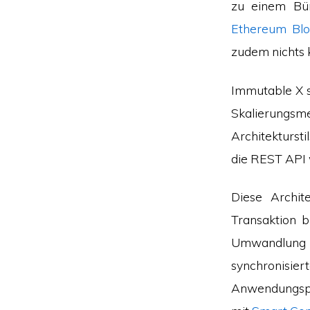
zu einem Bün
Ethereum
Blo
zudem nichts 
Immutable X s
Skalierungsm
Architekturst
die REST API 
Diese Archit
Transaktion b
Umwandlun
synchronisi
Anwendungspro