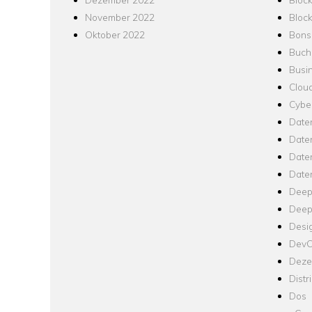
November 2022
Bloc
Oktober 2022
Bons
Buch
Busin
Clou
Cyber
Date
Date
Daten
Date
Deep
Deep
Desi
Dev
Dezen
Distr
Dos