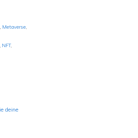
o
,
Metaverse
,
,
NFT
,
ie deine