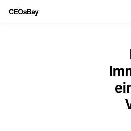
CEOsBay
Imm
ei