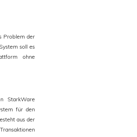
as Problem der
 System soll es
attform ohne
on StarkWare
ystem für den
esteht aus der
 Transaktionen