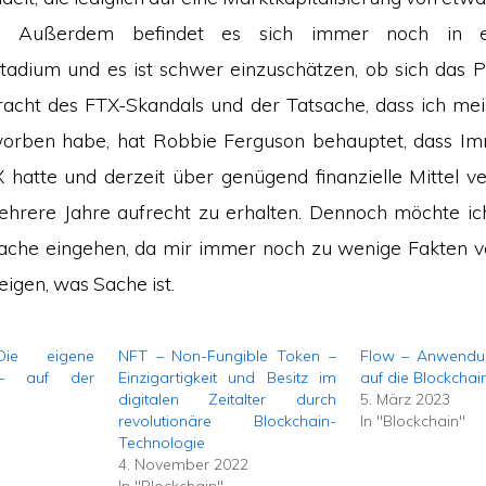
. Außerdem befindet es sich immer noch in e
tadium und es ist schwer einzuschätzen, ob sich das Pr
tracht des FTX-Skandals und der Tatsache, dass ich me
orben habe, hat Robbie Ferguson behauptet, dass Im
X hatte und derzeit über genügend finanzielle Mittel v
ehrere Jahre aufrecht zu erhalten. Dennoch möchte ich
ache eingehen, da mir immer noch zu wenige Fakten v
zeigen, was Sache ist.
ie eigene
NFT – Non-Fungible Token –
Flow – Anwendun
t – auf der
Einzigartigkeit und Besitz im
auf die Blockchai
digitalen Zeitalter durch
5. März 2023
revolutionäre Blockchain-
In "Blockchain"
Technologie
4. November 2022
In "Blockchain"