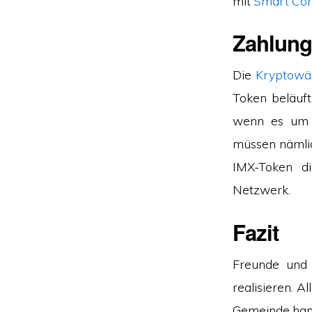
mit
Smart Con
Zahlung
Die
Kryptowä
Token beläuft
wenn es um d
müssen nämlic
IMX-Token d
Netzwerk.
Fazit
Freunde und 
realisieren. A
Gemeinde hande