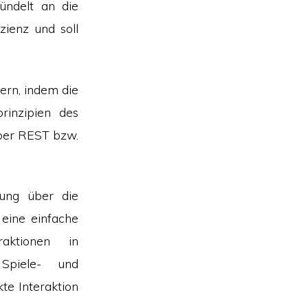
ündelt an die
izienz und soll
tern, indem die
rinzipien des
Über REST bzw.
gung über die
 eine einfache
eraktionen in
Spiele- und
te Interaktion