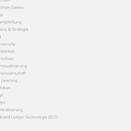
kchain Games
ai
empfehlung
ess & Strategie
d
security
nbanken
nschutz
visualisierung
nwissenschaft
 Learning
fakes
gn
Ops
tralisierung
ibuted Ledger Technologie (DLT)