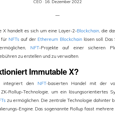
Veröffentlicht
CEO ·
16. Dezember 2022
am
 X handelt es sich um eine Layer-2-
Blockchain
, die d
t für
NFTs
auf der
Ethereum
Blockchain
lösen soll. Das
ermöglichen,
NFT
-Projekte auf einer sicheren Pl
ebühren zu erstellen und zu verwalten.
ktioniert Immutable X?
 integriert den
NFT
-basierten Handel mit der v
 ZK-Rollup-Technologie, um ein lösungsorientiertes S
FTs
zu ermöglichen. Die zentrale Technologie dahinter b
lierungs-Engine. Das sogenannte Rollup fasst mehrere