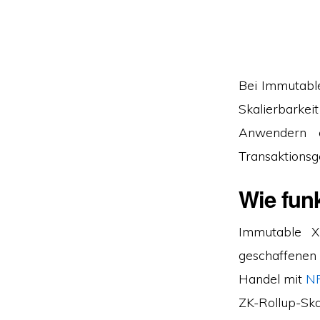
Bei Immutable
Skalierbarkei
Anwendern 
Transaktionsg
Wie fun
Immutable X
geschaffenen
Handel mit
N
ZK-Rollup-Ska