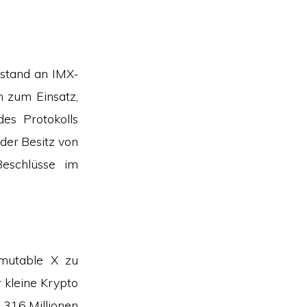
stand an IMX-
n zum Einsatz,
es Protokolls
der Besitz von
eschlüsse im
mmutable X zu
r kleine Krypto
a 316 Millionen