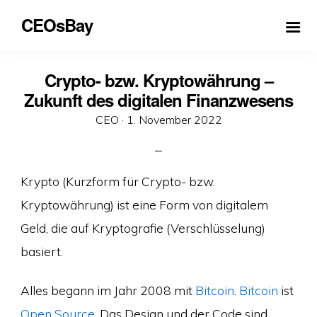
CEOsBay
Crypto- bzw. Kryptowährung –
Zukunft des digitalen Finanzwesens
Veröffentlicht
CEO ·
1. November 2022
am
Krypto (Kurzform für Crypto- bzw.
Kryptowährung) ist eine Form von digitalem
Geld, die auf Kryptografie (Verschlüsselung)
basiert.
Alles begann im Jahr 2008 mit
Bitcoin
.
Bitcoin
ist
Open Source
. Das Design und der Code sind