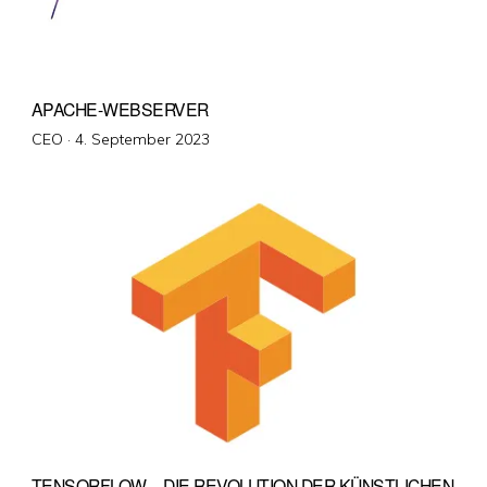
APACHE-WEBSERVER
Veröffentlicht
CEO ·
4. September 2023
am
TENSORFLOW – DIE REVOLUTION DER KÜNSTLICHEN