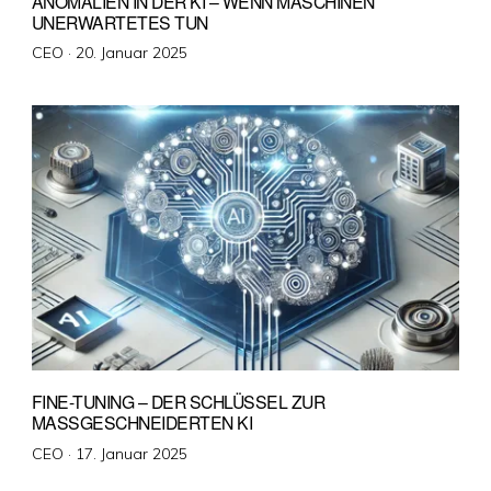
ANOMALIEN IN DER KI – WENN MASCHINEN
UNERWARTETES TUN
Veröffentlicht
CEO ·
20. Januar 2025
am
FINE-TUNING – DER SCHLÜSSEL ZUR
MASSGESCHNEIDERTEN KI
Veröffentlicht
CEO ·
17. Januar 2025
am