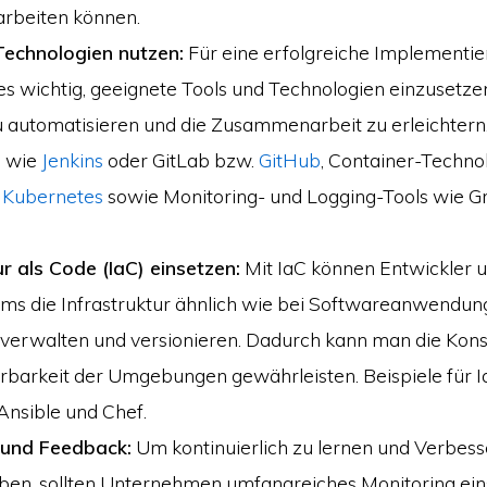
beiten können.
Technologien nutzen:
Für eine erfolgreiche Implementi
es wichtig, geeignete Tools und Technologien einzusetze
 automatisieren und die Zusammenarbeit zu erleichtern
s wie
Jenkins
oder GitLab bzw.
GitHub
, Container-Techno
d
Kubernetes
sowie Monitoring- und Logging-Tools wie G
ur als Code (IaC) einsetzen:
Mit IaC können Entwickler 
ms die Infrastruktur ähnlich wie bei Softwareanwendu
 verwalten und versionieren. Dadurch kann man die Kons
barkeit der Umgebungen gewährleisten. Beispiele für I
Ansible und Chef.
 und Feedback:
Um kontinuierlich zu lernen und Verbes
ben, sollten Unternehmen umfangreiches Monitoring ei