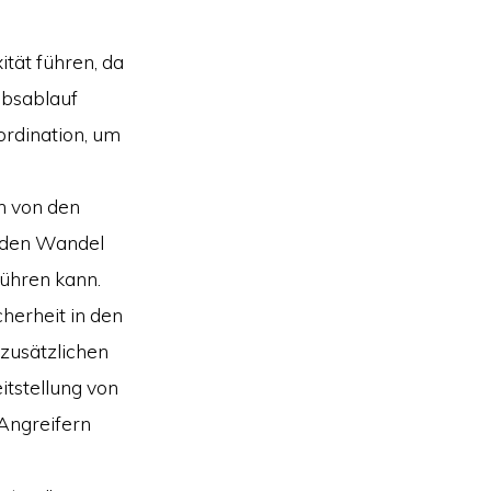
tät führen, da
ebsablauf
ordination, um
n von den
r den Wandel
ühren kann.
herheit in den
 zusätzlichen
itstellung von
 Angreifern