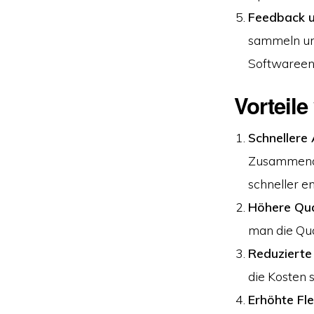
Feedback u
sammeln und
Softwareent
Vorteil
Schnellere
Zusammenar
schneller e
Höhere Qua
man die Qua
Reduzierte
die Kosten 
Erhöhte Flex