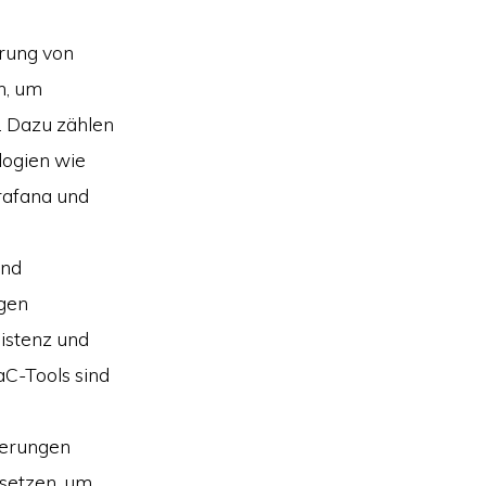
erung von
n, um
. Dazu zählen
logien wie
rafana und
und
ngen
istenz und
aC-Tools sind
serungen
nsetzen, um