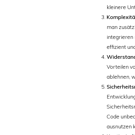
kleinere Un
Komplexitä
man zusätzl
integrieren
effizient un
Widerstan
Vorteilen v
ablehnen, w
Sicherheitsr
Entwicklung
Sicherheits
Code unbeab
ausnutzen 