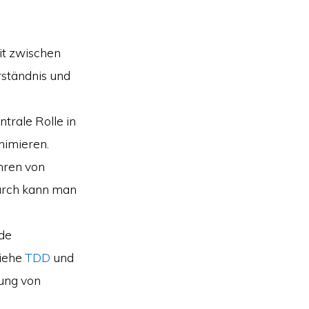
t zwischen
ständnis und
trale Rolle in
nimieren.
hren von
urch kann man
nde
Siehe
TDD
und
lung von