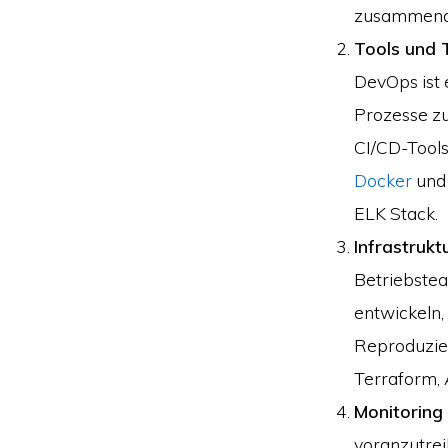
zusammenar
Tools und 
DevOps ist 
Prozesse zu
CI/CD-Tool
Docker
un
ELK Stack.
Infrastrukt
Betriebstea
entwickeln,
Reproduzier
Terraform, 
Monitoring
voranzutrei