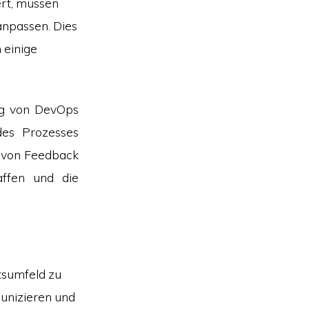
rt, müssen
anpassen. Dies
 einige
ung von DevOps
des Prozesses
 von Feedback
affen und die
itsumfeld zu
munizieren und