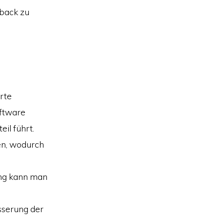
dback zu
rte
ftware
il führt.
en, wodurch
ung kann man
sserung der