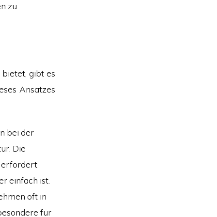
en zu
ietet, gibt es
ieses Ansatzes
n bei der
ur. Die
erfordert
 einfach ist.
ehmen oft in
besondere für