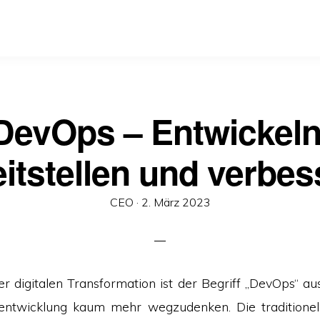
DevOps – Entwickeln
eitstellen und verbes
Veröffentlicht
CEO ·
2. März 2023
am
der digitalen Transformation ist der Begriff „DevOps“ a
entwicklung kaum mehr wegzudenken. Die traditione