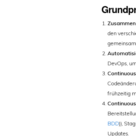
Grundpr
Zusammena
den versch
gemeinsame
Automatisi
DevOps, um
Continuous 
Codeänderu
frühzeitig 
Continuous 
Bereitstell
BDD
)), Sta
Updates.