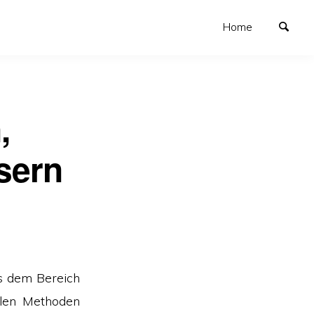
Home
,
sern
us dem Bereich
llen Methoden