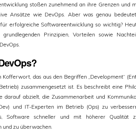
entwicklung stoßen zunehmend an ihre Grenzen und ma
ative Ansätze wie DevOps. Aber was genau bedeute
für erfolgreiche Softwareentwicklung so wichtig? Heu
 grundlegenden Prinzipien, Vorteilen sowie Nachte
 DevOps.
 DevOps?
n Kofferwort, das aus den Begriffen „Development“ (En
(Betrieb) zusammengesetzt ist. Es beschreibt eine Philo
die darauf abzielt, die Zusammenarbeit und Kommunika
(Dev) und IT-Experten im Betrieb (Ops) zu verbesser
s, Software schneller und mit höherer Qualität z
en und zu überwachen.