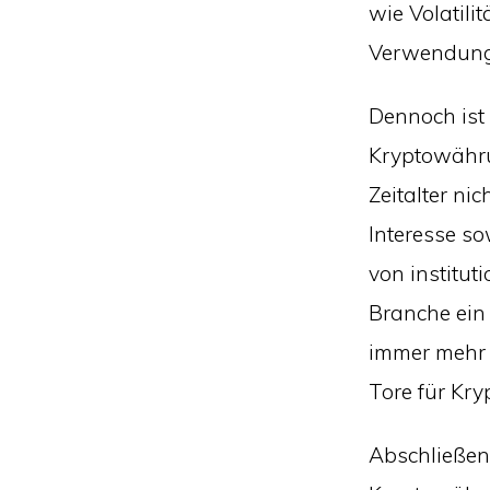
wie Volatili
Verwendung 
Dennoch ist
Kryptowähru
Zeitalter n
Interesse s
von instituti
Branche ein
immer mehr 
Tore für Kry
Abschließen