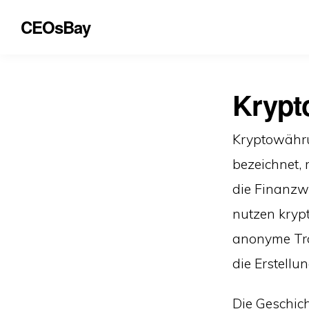
CEOsBay
Krypt
Kryptowährun
bezeichnet, 
die Finanzw
nutzen kryp
anonyme Tra
die Erstellu
Die Geschic