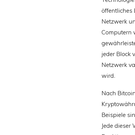
öffentliches
Netzwerk und
Computern we
gewährleist
jeder Block
Netzwerk val
wird.
Nach Bitcoin
Kryptowährun
Beispiele si
Jede dieser 