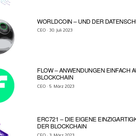
WORLDCOIN – UND DER DATENSCH
Veröffentlicht
CEO ·
30. Juli 2023
am
FLOW – ANWENDUNGEN EINFACH A
BLOCKCHAIN
Veröffentlicht
CEO ·
5. März 2023
am
ERC721 – DIE EIGENE EINZIGARTIGK
DER BLOCKCHAIN
Veröffentlicht
CEO ·
3. März 2023