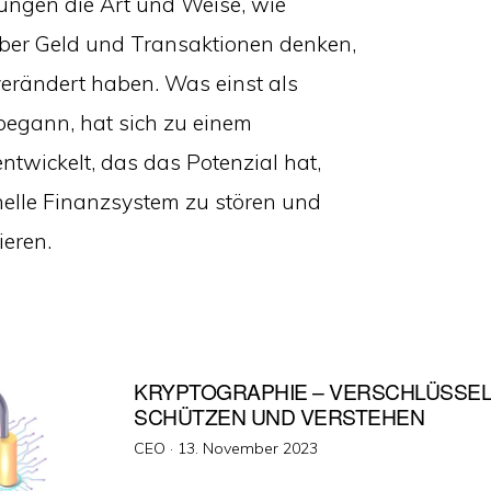
ngen die Art und Weise, wie
er Geld und Transaktionen denken,
verändert haben. Was einst als
begann, hat sich zu einem
twickelt, das das Potenzial hat,
nelle Finanzsystem zu stören und
ieren.
KRYPTOGRAPHIE – VERSCHLÜSSEL
SCHÜTZEN UND VERSTEHEN
Veröffentlicht
CEO ·
13. November 2023
am