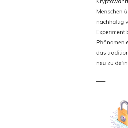
Kryptowähru
Menschen üb
nachhaltig 
Experiment 
Phänomen en
das traditio
neu zu defin