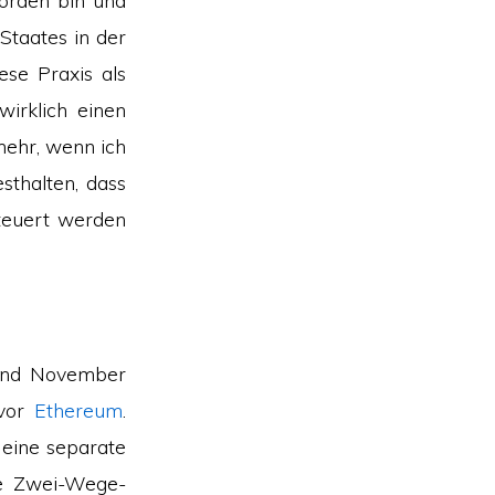
orden bin und
taates in der
ese Praxis als
irklich einen
mehr, wenn ich
sthalten, dass
teuert werden
tand November
 vor
Ethereum
.
 eine separate
ne Zwei-Wege-