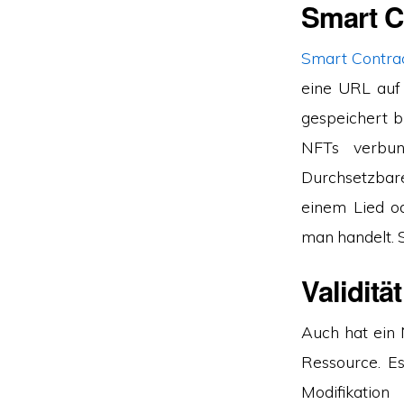
Smart C
Smart Contra
eine URL auf e
gespeichert b
NFTs verbund
Durchsetzba
einem Lied o
man handelt. 
Validitä
Auch hat ein 
Ressource. Es
Modifikati