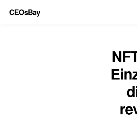
CEOsBay
NFT
Einz
d
re