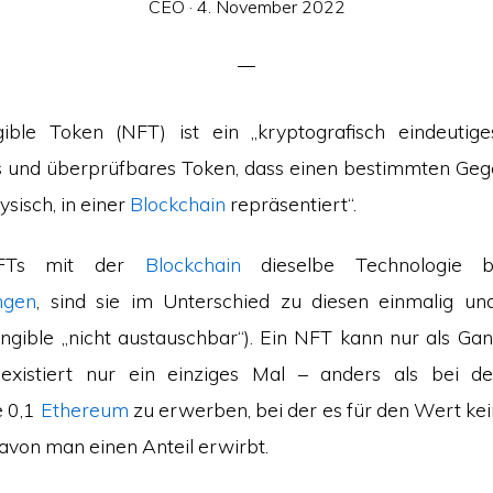
Veröffentlicht
CEO ·
4. November 2022
am
ble Token (NFT) ist ein „kryptografisch eindeutiges
 und überprüfbares Token, dass einen bestimmten Gege
ysisch, in einer
Blockchain
repräsentiert“.
FTs mit der
Blockchain
dieselbe Technologie b
ngen
, sind sie im Unterschied zu diesen einmalig und
ngible „nicht austauschbar“). Ein NFT kann nur als G
xistiert nur ein einziges Mal – anders als bei der
e 0,1
Ethereum
zu erwerben, bei der es für den Wert kein
von man einen Anteil erwirbt.