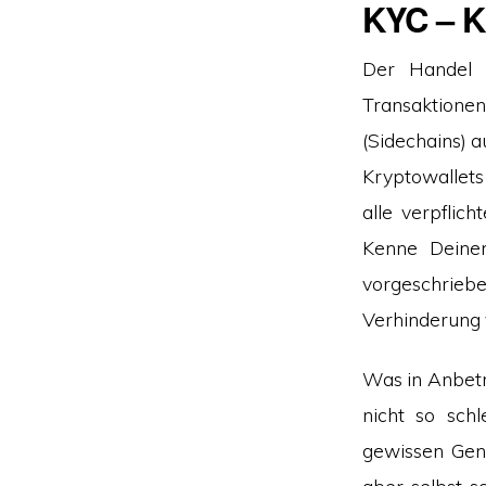
KYC – K
Der Handel m
Transaktione
(Sidechains) a
Kryptowallets
alle verpfli
Kenne Deinen
vorgeschri
Verhinderung
Was in Anbetr
nicht so schl
gewissen Gene