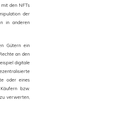
e mit den NFTs
ipulation der
en in anderen
en Gütern ein
 Rechte an den
spiel digitale
zentralisierte
te oder eines
 Käufern bzw.
 zu verwerten,