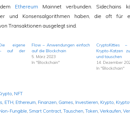
t dem
Ethereum
Mainnet verbunden. Sidechains k
er und Konsensalgorithmen haben, die oft für ei
von Transaktionen ausgelegt sind.
ie eigene
Flow – Anwendungen einfach
CryptoKitties – 
t – auf der
auf die Blockchain
Krypto-Katzen 
5. März 2023
und tauschen
In "Blockchain"
14. Dezember 20
In "Blockchain"
Krypto
,
NFT
s
,
ETH
,
Ethereum
,
Finanzen
,
Games
,
Investieren
,
Krypto
,
Krypt
Non-Fungible
,
Smart Contract
,
Tauschen
,
Token
,
Verkaufen
,
Ver