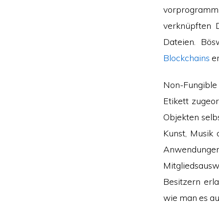
vorprogrammie
verknüpften 
Dateien. Bös
Blockchains
er
Non-Fungible
Etikett zugeo
Objekten selb
Kunst, Musik 
Anwendungen)
Mitgliedsaus
Besitzern erl
wie man es au