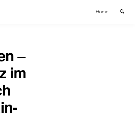
Home
en –
tz im
ch
in-