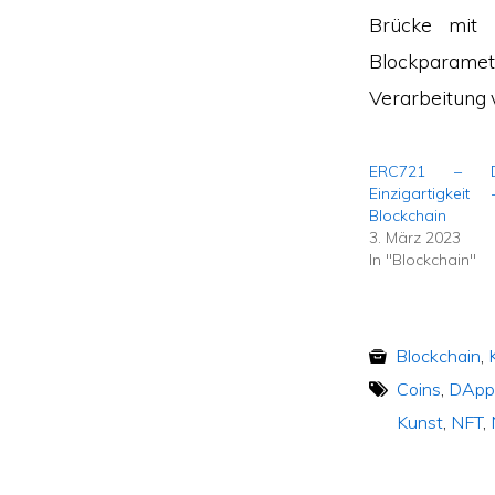
Brücke mi
Blockparamet
Verarbeitung 
ERC721 – D
Einzigartigkei
Blockchain
3. März 2023
In "Blockchain"
Blockchain
,
Coins
,
DApp
Kunst
,
NFT
,