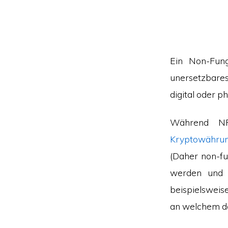
Ein Non-Fungi
unersetzbares
digital oder ph
Während N
Kryptowähru
(Daher non-fu
werden und e
beispielsweis
an welchem da