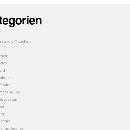
tegorien
sariale Attacken
emein
tics
oid
ation
esting
matisierung
iebssystem
Data
ung
kchain
kchain Games