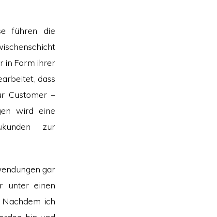
se führen die
ischenschicht
r in Form ihrer
arbeitet, dass
ur Customer –
gen wird eine
ukunden zur
nwendungen gar
er unter einen
n. Nachdem ich