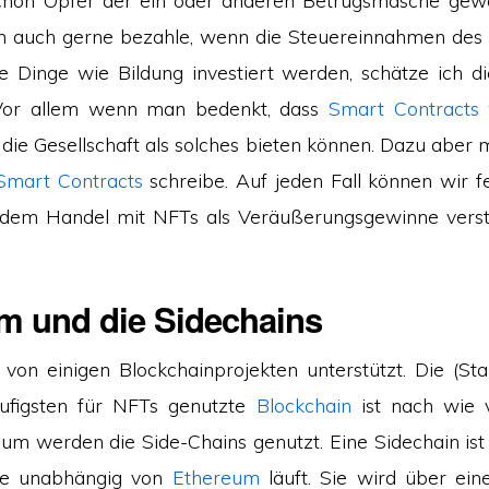
schon Opfer der ein oder anderen Betrugsmasche gew
n auch gerne bezahle, wenn die Steuereinnahmen des S
e Dinge wie Bildung investiert werden, schätze ich di
 Vor allem wenn man bedenkt, dass
Smart Contracts
w
die Gesellschaft als solches bieten können. Dazu aber 
Smart Contracts
schreibe. Auf jeden Fall können wir fe
dem Handel mit NFTs als Veräußerungsgewinne vers
m und die Sidechains
von einigen Blockchainprojekten unterstützt. Die (S
figsten für NFTs genutzte
Blockchain
ist nach wie
m werden die Side-Chains genutzt. Eine Sidechain ist
die unabhängig von
Ethereum
läuft. Sie wird über ei