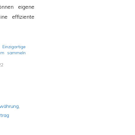
önnen eigene
ne effiziente
Einzigartige
zum sammeln
22
owährung
,
trag