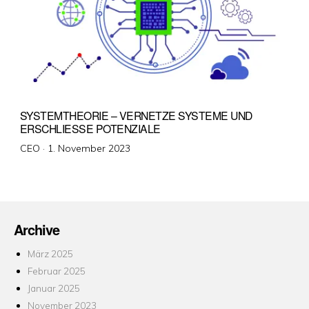
SYSTEMTHEORIE – VERNETZE SYSTEME UND
ERSCHLIESSE POTENZIALE
Veröffentlicht
CEO ·
1. November 2023
am
Archive
März 2025
Februar 2025
Januar 2025
November 2023