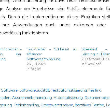
anung, Automatisierung, iterative Tests, realistische B
ige Analyse der Ergebnisse sind Schlüsselelemente fü
sts. Durch die Implementierung dieser Praktiken stel
s ihre Anwendungen auch unter extremen oder 
uverlässig funktionieren.
urchbrechen –
Test-Treiber – Schlüssel zu
Stresstest –
 in der
effizienter
Leistung, null K
lung
Softwareentwicklung
29. Oktober 2023
26. Juli 2023
In "DevOps"
In "Agile"
,
Software
,
Softwarequalität
,
Testautomatisierung
,
Testing
hoden
,
Ausnahmebehandlung
,
Automatisierung
,
Dokumentatio
igerung
,
Fehlerhandling
,
Grenzwertanalyse
,
iteratives Testen
,
La