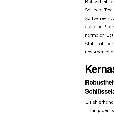
Robustheitste
Schlecht-Tes
Softwareentwi
gut eine Sof
normalen Betr
Stabilität d
unvorhersehbar
Kerna
Robustheit
Schlüssel
Fehlerhand
Eingaben o