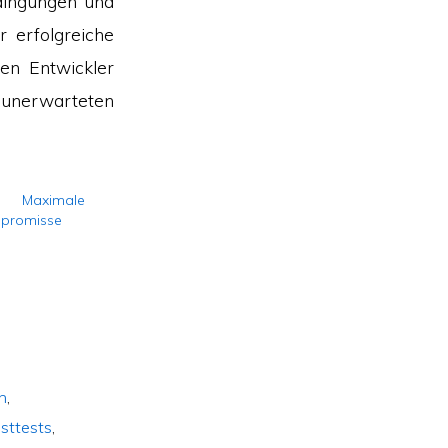
edingungen und
r erfolgreiche
len Entwickler
unerwarteten
 Maximale
ompromisse
n
,
sttests
,