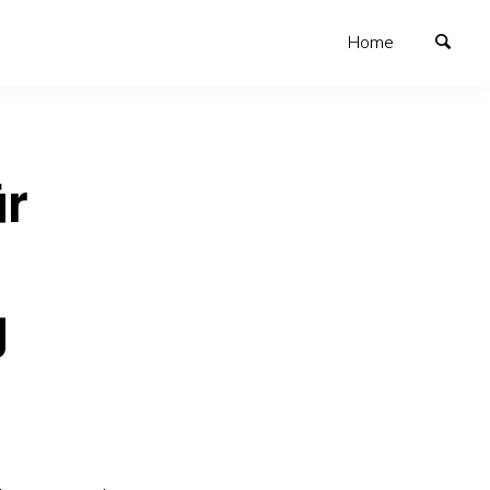
Home
ür
g