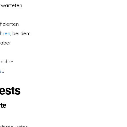
erwarteten
fizierten
ahren
, bei dem
 aber
m ihre
st
.
ests
rte
nieren, unter