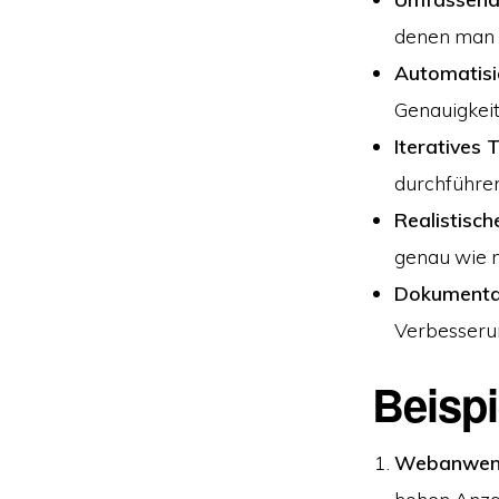
denen man 
Automatisi
Genauigkeit
Iteratives 
durchführen
Realistisc
genau wie m
Dokumenta
Verbesserun
Beispi
Webanwend
hohen Anzah