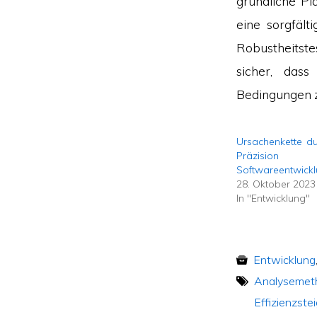
gründliche Pl
eine sorgfält
Robustheitste
sicher, das
Bedingungen z
Ursachenkette d
Präzision
Softwareentwick
28. Oktober 2023
In "Entwicklung"
Entwicklung
Analysemet
Effizienzste