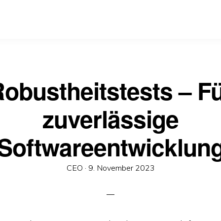
obustheitstests – F
zuverlässige
Softwareentwicklun
Veröffentlicht
CEO ·
9. November 2023
am