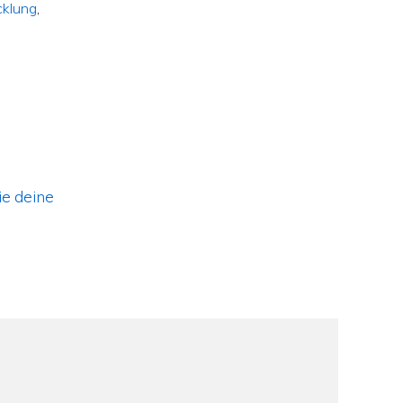
cklung
,
ie deine