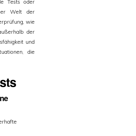
nde Tests oder
 der Welt der
erprüfung, wie
außerhalb der
sfähigkeit und
uationen, die
sts
ene
erhafte