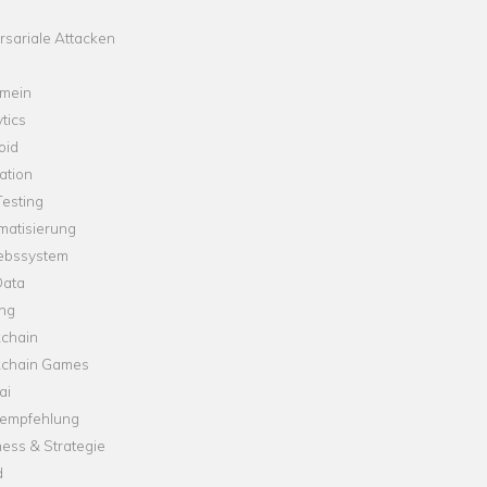
sariale Attacken
emein
tics
oid
ation
esting
matisierung
iebssystem
Data
ung
kchain
kchain Games
ai
empfehlung
ess & Strategie
d