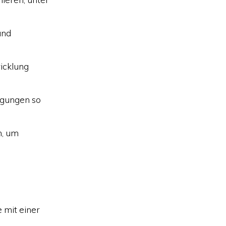
und
icklung
gungen so
n, um
 mit einer