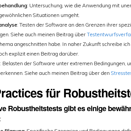
ehandlung
: Untersuchung, wie die Anwendung mit un
gewöhnlichen Situationen umgeht.
analyse
: Testen der Software an den Grenzen ihrer spezi
gen. Siehe auch meinen Beitrag über
Testentwurfsverf
Thema angeschnitten habe. In naher Zukunft schreibe ich
ch explizit einen Beitrag darüber.
s
: Belasten der Software unter extremen Bedingungen, u
 erkennen. Siehe auch meinen Beitrag über den
Stresste
ractices für Robustheitst
ive Robustheitstests gibt es einige bewäh
:
e Planung
: Spezifische Szenarien und Bedingungen defi