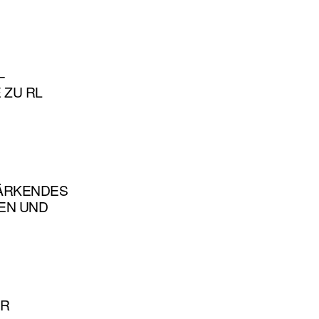
–
 ZU RL
TÄRKENDES
EN UND
ER