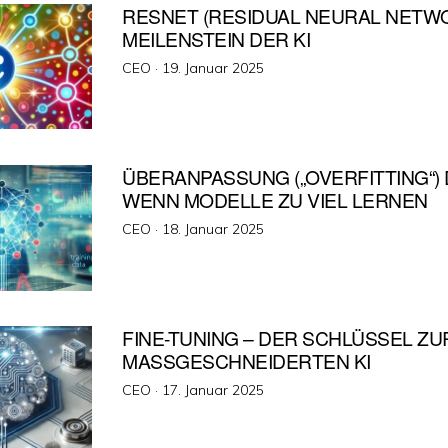
RESNET (RESIDUAL NEURAL NETWO
MEILENSTEIN DER KI
Veröffentlicht
CEO ·
19. Januar 2025
am
ÜBERANPASSUNG („OVERFITTING“) D
WENN MODELLE ZU VIEL LERNEN
Veröffentlicht
CEO ·
18. Januar 2025
am
FINE-TUNING – DER SCHLÜSSEL ZU
MASSGESCHNEIDERTEN KI
Veröffentlicht
CEO ·
17. Januar 2025
am