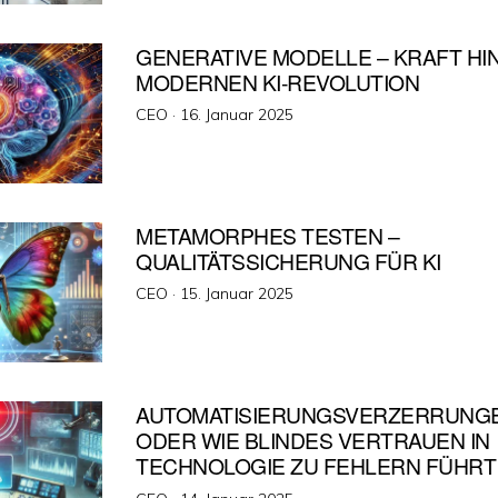
GENERATIVE MODELLE – KRAFT HI
MODERNEN KI-REVOLUTION
Veröffentlicht
CEO ·
16. Januar 2025
am
METAMORPHES TESTEN –
QUALITÄTSSICHERUNG FÜR KI
Veröffentlicht
CEO ·
15. Januar 2025
am
AUTOMATISIERUNGSVERZERRUNGEN
ODER WIE BLINDES VERTRAUEN IN
TECHNOLOGIE ZU FEHLERN FÜHRT
Veröffentlicht