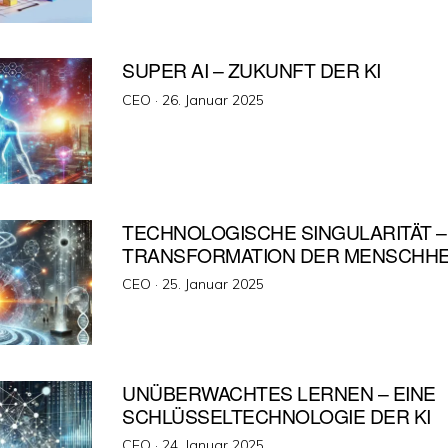
SUPER AI – ZUKUNFT DER KI
Veröffentlicht
CEO ·
26. Januar 2025
am
TECHNOLOGISCHE SINGULARITÄT –
TRANSFORMATION DER MENSCHHE
Veröffentlicht
CEO ·
25. Januar 2025
am
UNÜBERWACHTES LERNEN – EINE
SCHLÜSSELTECHNOLOGIE DER KI
Veröffentlicht
CEO ·
24. Januar 2025