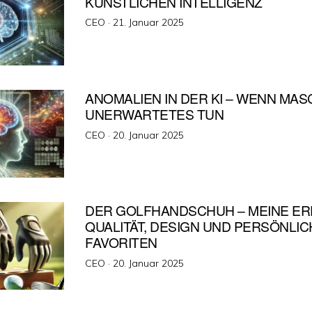
KÜNSTLICHEN INTELLIGENZ
Veröffentlicht
CEO ·
21. Januar 2025
am
ANOMALIEN IN DER KI – WENN MAS
UNERWARTETES TUN
Veröffentlicht
CEO ·
20. Januar 2025
am
DER GOLFHANDSCHUH – MEINE E
QUALITÄT, DESIGN UND PERSÖNLIC
FAVORITEN
Veröffentlicht
CEO ·
20. Januar 2025
am