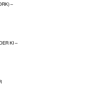
RK) –
ER KI –
R