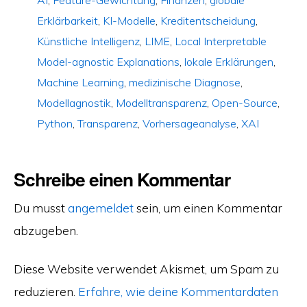
AI
,
Feature-Gewichtung
,
Finanzen
,
globale
Erklärbarkeit
,
KI-Modelle
,
Kreditentscheidung
,
Künstliche Intelligenz
,
LIME
,
Local Interpretable
Model-agnostic Explanations
,
lokale Erklärungen
,
Machine Learning
,
medizinische Diagnose
,
Modellagnostik
,
Modelltransparenz
,
Open-Source
,
Python
,
Transparenz
,
Vorhersageanalyse
,
XAI
Schreibe einen Kommentar
Du musst
angemeldet
sein, um einen Kommentar
abzugeben.
Diese Website verwendet Akismet, um Spam zu
reduzieren.
Erfahre, wie deine Kommentardaten