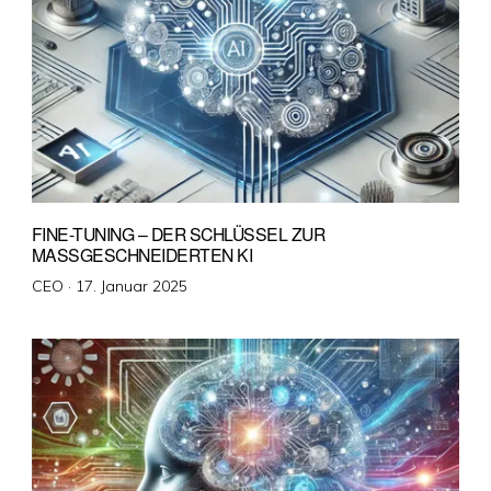
FINE-TUNING – DER SCHLÜSSEL ZUR
MASSGESCHNEIDERTEN KI
Veröffentlicht
CEO ·
17. Januar 2025
am