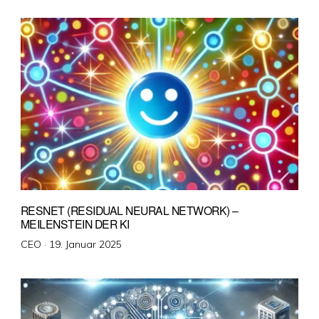
am
RESNET (RESIDUAL NEURAL NETWORK) –
MEILENSTEIN DER KI
Veröffentlicht
CEO ·
19. Januar 2025
am