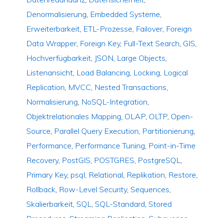
Denormalisierung
,
Embedded Systeme
,
Erweiterbarkeit
,
ETL-Prozesse
,
Failover
,
Foreign
Data Wrapper
,
Foreign Key
,
Full-Text Search
,
GIS
,
Hochverfügbarkeit
,
JSON
,
Large Objects
,
Listenansicht
,
Load Balancing
,
Locking
,
Logical
Replication
,
MVCC
,
Nested Transactions
,
Normalisierung
,
NoSQL-Integration
,
Objektrelationales Mapping
,
OLAP
,
OLTP
,
Open-
Source
,
Parallel Query Execution
,
Partitionierung
,
Performance
,
Performance Tuning
,
Point-in-Time
Recovery
,
PostGIS
,
POSTGRES
,
PostgreSQL
,
Primary Key
,
psql
,
Relational
,
Replikation
,
Restore
,
Rollback
,
Row-Level Security
,
Sequences
,
Skalierbarkeit
,
SQL
,
SQL-Standard
,
Stored