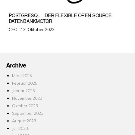
POSTGRESQL – DER FLEXIBLE OPEN-SOURCE
DATENBANKMOTOR
Veröffentlicht
CEO ·
13. Oktober 2023
am
Archive
März 2025
Februar 2025
Januar 2025
November 2023
Oktober 2023
September 2023
August 2023
Juli 2023