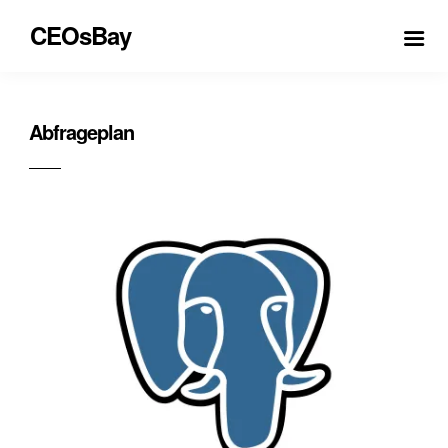
CEOsBay
Abfrageplan