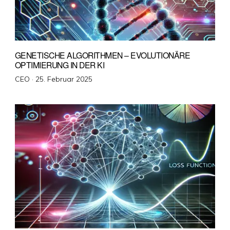
GENETISCHE ALGORITHMEN – EVOLUTIONÄRE
OPTIMIERUNG IN DER KI
Veröffentlicht
CEO ·
25. Februar 2025
am