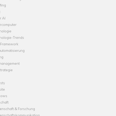
fing
t
r AI
rcomputer
nologie
nologie-Trends
-Framework
automatisierung
ng
management
trategie
sts
ite
dows
chaft
enschaft & Forschung
enschaftskommunikation