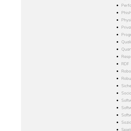
Perf
Phis
Phys
Priva
Prog
Quali
Quan
Raspb
RDF
Robo
Robus
Siche
Socia
Soft
Soft
Softw
Sozi
Spie