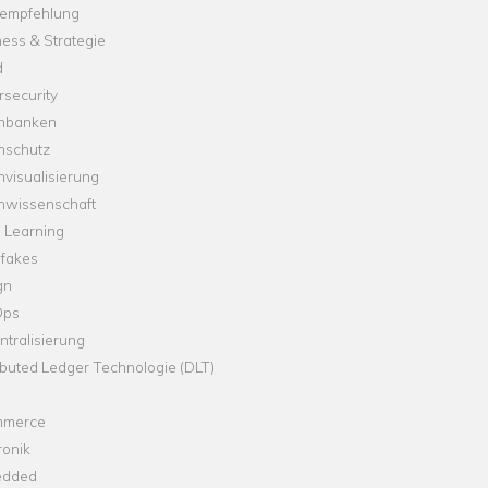
empfehlung
ess & Strategie
d
security
nbanken
nschutz
visualisierung
nwissenschaft
 Learning
fakes
gn
Ops
tralisierung
ibuted Ledger Technologie (DLT)
merce
ronik
dded