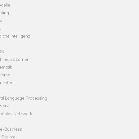
delle
sting
o
t
liche Intelligenz
OS
hinelles Lernen
ematik
verse
richten
r
ral Language Processing
werk
onales Netzwerk
ne-Business
 Source