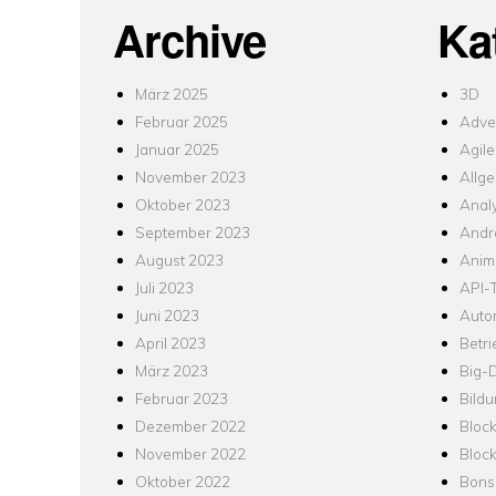
Archive
Ka
März 2025
3D
Februar 2025
Adver
Januar 2025
Agile
November 2023
Allg
Oktober 2023
Analy
September 2023
Andr
August 2023
Anim
Juli 2023
API-T
Juni 2023
Auto
April 2023
Betr
März 2023
Big-
Februar 2023
Bild
Dezember 2022
Bloc
November 2022
Bloc
Oktober 2022
Bons