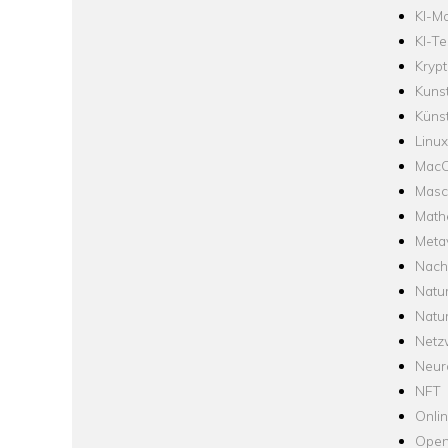
KI-Mo
KI-Te
Krypt
Kuns
Künst
Linux
Mac
Masc
Math
Meta
Nach
Natu
Natu
Netz
Neur
NFT
Onli
Open