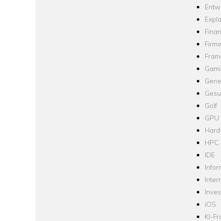
Entw
Expla
Fina
Firm
Fram
Gami
Gene
Gesu
Golf
GPU
Hard
HPC
IDE
Infor
Inter
Inve
iOS
KI-F