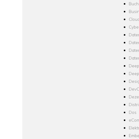
Buch
Busin
Clou
Cyber
Date
Date
Daten
Date
Deep
Deep
Desi
Dev
Dezen
Distr
Dos
eCom
Elekt
Embe