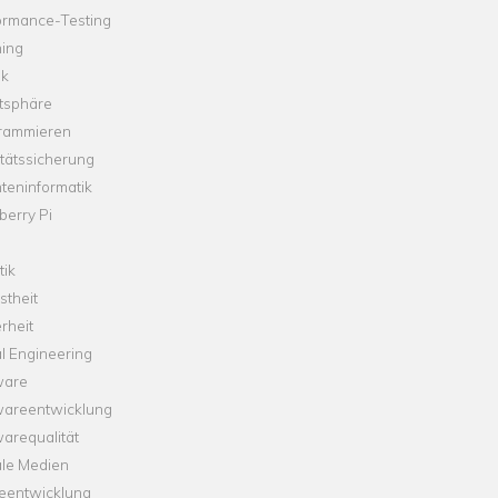
ormance-Testing
hing
ik
tsphäre
rammieren
tätssicherung
teninformatik
erry Pi
tik
theit
rheit
l Engineering
ware
wareentwicklung
arequalität
ale Medien
leentwicklung