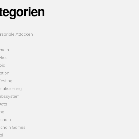
tegorien
sariale Attacken
emein
tics
oid
ation
esting
matisierung
iebssystem
Data
ung
kchain
kchain Games
ai