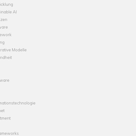
icklung
inable AI
nzen
ware
ework
ng
rative Modelle
ndheit
ware
mationstechnologie
net
stment
rameworks