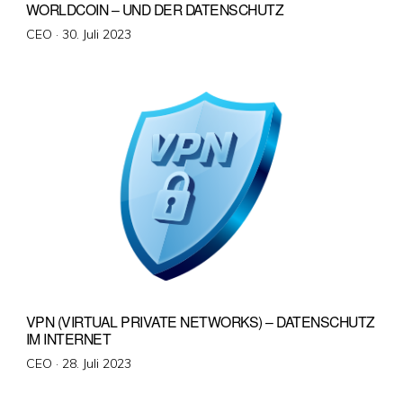
WORLDCOIN – UND DER DATENSCHUTZ
Veröffentlicht
CEO ·
30. Juli 2023
am
VPN (VIRTUAL PRIVATE NETWORKS) – DATENSCHUTZ
IM INTERNET
Veröffentlicht
CEO ·
28. Juli 2023
am