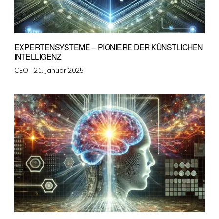
EXPERTENSYSTEME – PIONIERE DER KÜNSTLICHEN
INTELLIGENZ
Veröffentlicht
CEO ·
21. Januar 2025
am