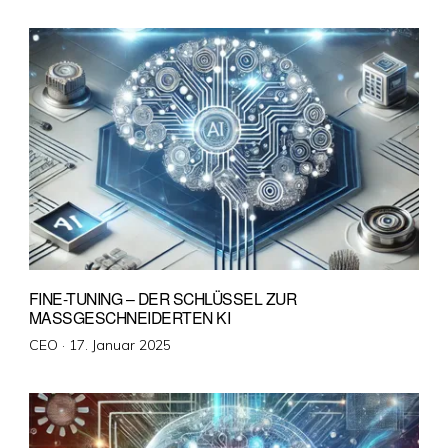
am
FINE-TUNING – DER SCHLÜSSEL ZUR
MASSGESCHNEIDERTEN KI
Veröffentlicht
CEO ·
17. Januar 2025
am