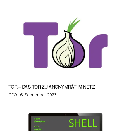
am
TOR – DAS TOR ZU ANONYMITÄT IM NETZ
Veröffentlicht
CEO ·
6. September 2023
am