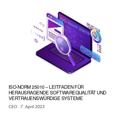
ISO-NORM 25010 – LEITFADEN FÜR
HERAUSRAGENDE SOFTWAREQUALITÄT UND
VERTRAUENSWÜRDIGE SYSTEME
Veröffentlicht
CEO ·
7. April 2023
am