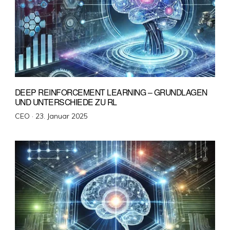
DEEP REINFORCEMENT LEARNING – GRUNDLAGEN
UND UNTERSCHIEDE ZU RL
Veröffentlicht
CEO ·
23. Januar 2025
am