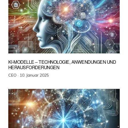
KI-MODELLE – TECHNOLOGIE, ANWENDUNGEN UND
HERAUSFORDERUNGEN
Veröffentlicht
CEO ·
10. Januar 2025
am