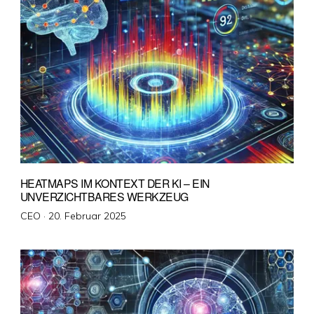
HEATMAPS IM KONTEXT DER KI – EIN
UNVERZICHTBARES WERKZEUG
Veröffentlicht
CEO ·
20. Februar 2025
am