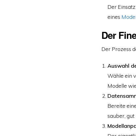
Der Einsatz
eines
Model
Der Fine
Der Prozess d
Auswahl de
Wähle ein v
Modelle wi
Datensamml
Bereite ein
sauber, gut
Modellanpa
Der eigentl