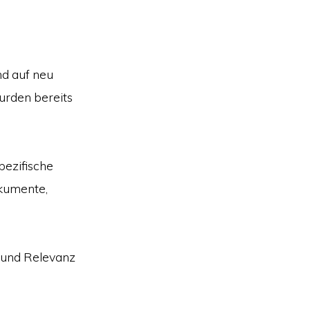
nd auf neu
urden bereits
pezifische
okumente,
n und Relevanz