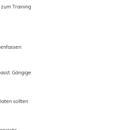
h zum Training
menfassen:
passt. Gängige
Daten sollten
ainierte