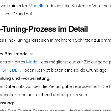
 vortrainierter
Modelle
reduziert die Kosten im Vergleic
ls
von Grund auf.
-Tuning-Prozess im Detail
es Fine-Tunings lässt sich in mehreren Schritten zusam
s Basismodells:
ortrainiertes
Modell
, das möglichst gut zur Zielaufgabe 
e
GPT
,
BERT
oder ResNet bieten eine solide Grundlage.
ung und -vorbereitung:
en Datensatz vor, der die Zielaufgabe repräsentiert. Die 
 annotiert und ausreichend umfangreich sein.
ssung:
iche Fine-Tuning-Prozess beginnt. Hierbei wird das vortr