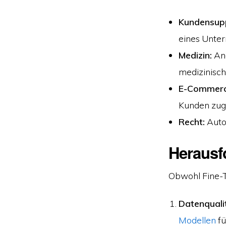
Kundensup
eines Unter
Medizin:
Ana
medizinisc
E-Commerc
Kunden zuge
Recht:
Auto
Herausf
Obwohl Fine-Tu
Datenquali
Modellen
fü