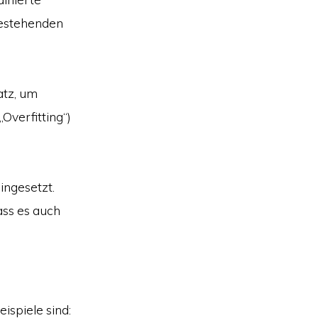
bestehenden
atz, um
Overfitting“)
ingesetzt.
ass es auch
ispiele sind: