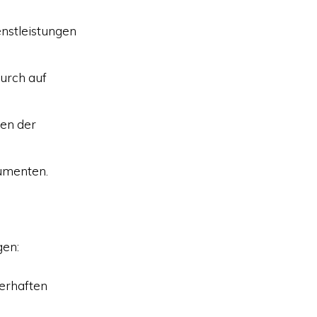
enstleistungen
urch auf
ben der
kumenten.
gen:
erhaften