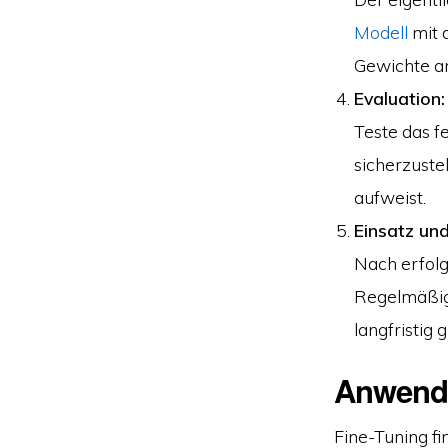
Modell
mit 
Gewichte a
Evaluation:
Teste das 
sicherzuste
aufweist.
Einsatz un
Nach erfolg
Regelmäßige
langfristig 
Anwendu
Fine-Tuning fi