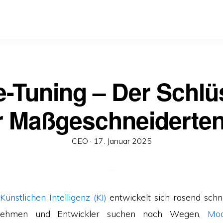
e-Tuning – Der Schlü
r Maßgeschneiderten
Veröffentlicht
CEO ·
17. Januar 2025
am
Künstlichen Intelligenz (KI)
entwickelt sich rasend sch
nehmen und Entwickler suchen nach Wegen,
Mod