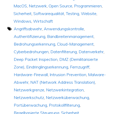
MacOS
,
Netzwerk
,
Open Source
,
Programmieren
,
Sicherheit
,
Softwarequalität
,
Testing
,
Website
,
Windows
,
Wirtschaft
Angriffsabwehr
,
Anwendungskontrolle
,
Authentifizierung
,
Bandbreitenmanagement
,
Bedrohungserkennung
,
Cloud-Management
,
Cyberbedrohungen
,
Datenfilterung
,
Datenverkehr
,
Deep Packet Inspection
,
DMZ (Demilitarisierte
Zone)
,
Eindringlingserkennung
,
Fernzugriff
,
Hardware-Firewall
,
Intrusion Prevention
,
Malware-
Abwehr
,
NAT (Network Address Translation)
,
Netzwerkgrenze
,
Netzwerkintegration
,
Netzwerkschutz
,
Netzwerküberwachung
,
Portüberwachung
,
Protokollfilterung
,
Regelbasierte Steuerung
,
Sicherheit
,