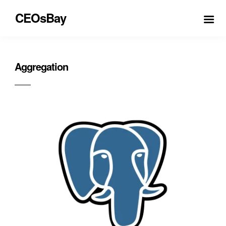
CEOsBay
Aggregation