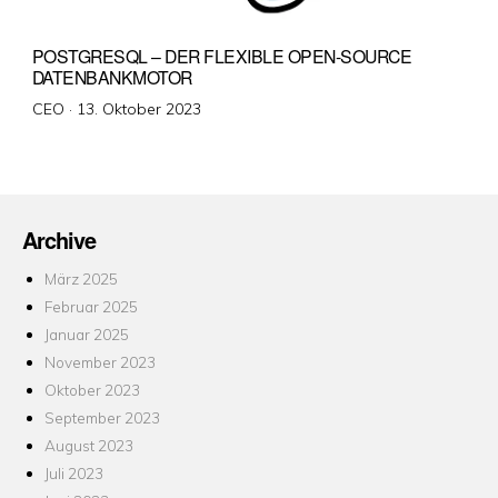
POSTGRESQL – DER FLEXIBLE OPEN-SOURCE
DATENBANKMOTOR
Veröffentlicht
CEO ·
13. Oktober 2023
am
Archive
März 2025
Februar 2025
Januar 2025
November 2023
Oktober 2023
September 2023
August 2023
Juli 2023