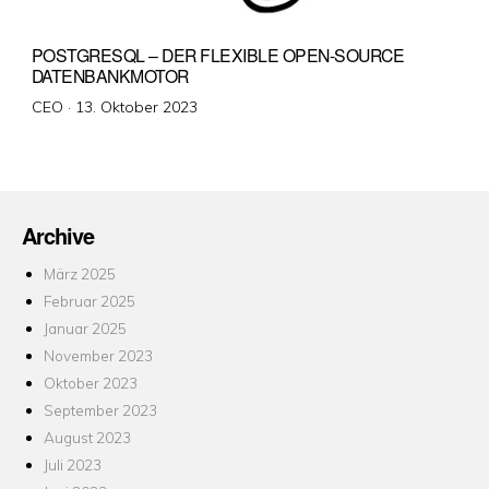
POSTGRESQL – DER FLEXIBLE OPEN-SOURCE
DATENBANKMOTOR
Veröffentlicht
CEO ·
13. Oktober 2023
am
Archive
März 2025
Februar 2025
Januar 2025
November 2023
Oktober 2023
September 2023
August 2023
Juli 2023