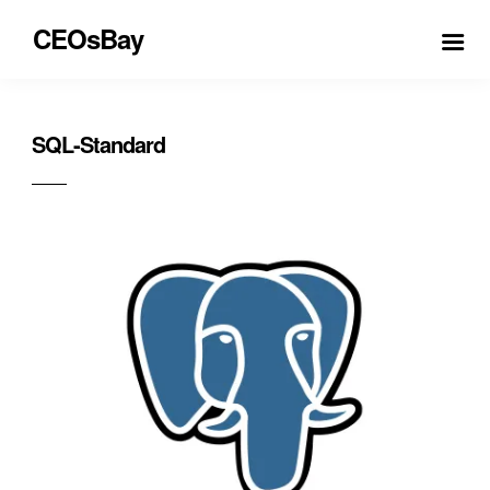
CEOsBay
SQL-Standard