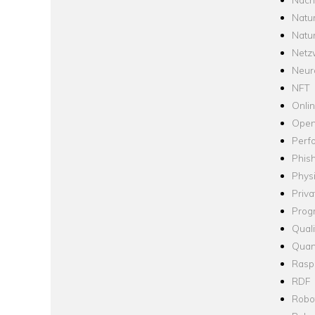
Natu
Natu
Netz
Neur
NFT
Onli
Open
Perf
Phis
Phys
Priva
Prog
Quali
Quan
Raspb
RDF
Robo