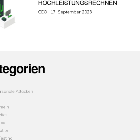
HOCHLEISTUNGSRECHNEN
Veröffentlicht
CEO ·
17. September 2023
am
tegorien
sariale Attacken
emein
tics
oid
ation
esting