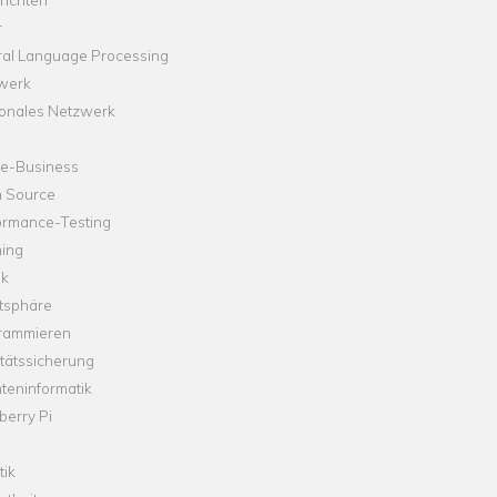
r
ral Language Processing
werk
onales Netzwerk
ne-Business
 Source
ormance-Testing
hing
ik
tsphäre
rammieren
tätssicherung
teninformatik
erry Pi
tik