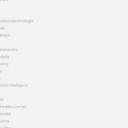
mationstechnologie
net
stment
rameworks
delle
sting
o
t
liche Intelligenz
OS
hinelles Lernen
ematik
verse
richten