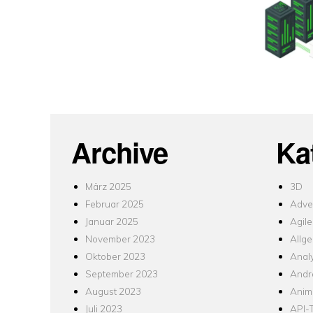
Archive
Ka
März 2025
3D
Februar 2025
Adver
Januar 2025
Agile
November 2023
Allg
Oktober 2023
Analy
September 2023
Andr
August 2023
Anim
Juli 2023
API-T