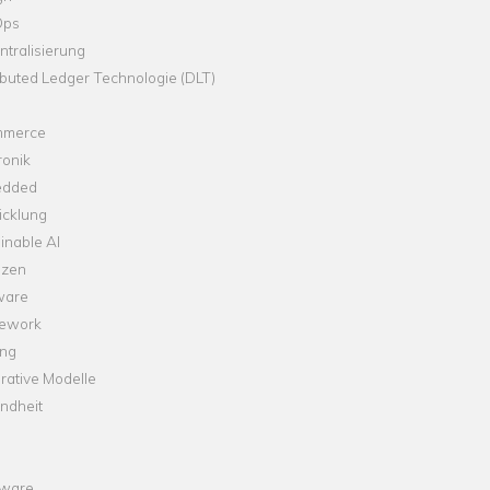
Ops
tralisierung
ibuted Ledger Technologie (DLT)
merce
ronik
dded
icklung
inable AI
nzen
ware
ework
ng
rative Modelle
ndheit
ware