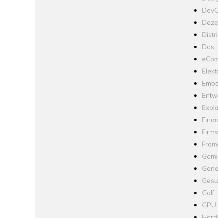
Dev
Dezen
Distr
Dos
eCom
Elekt
Embe
Entw
Expla
Fina
Firm
Fram
Gami
Gene
Gesu
Golf
GPU
Hard