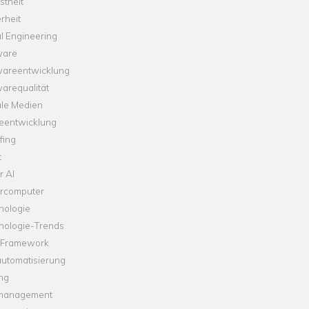
theit
rheit
l Engineering
ware
wareentwicklung
arequalität
ale Medien
leentwicklung
fing
t
r AI
rcomputer
nologie
nologie-Trends
-Framework
automatisierung
ng
management