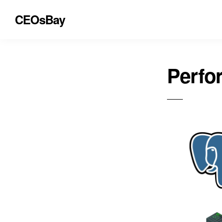
CEOsBay
Perfo