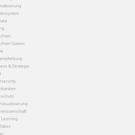
matisierung
iebssystem
Data
ung
kchain
kchain Games
ai
empfehlung
ess & Strategie
d
security
nbanken
nschutz
visualisierung
nwissenschaft
 Learning
fakes
gn