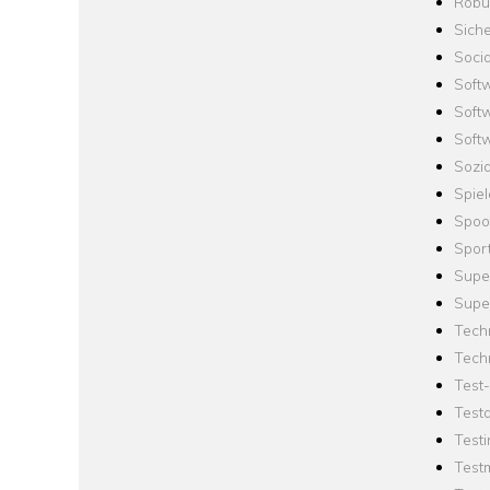
Robus
Siche
Socia
Soft
Soft
Softw
Sozi
Spie
Spoo
Spor
Supe
Supe
Tech
Tech
Test
Test
Testi
Test