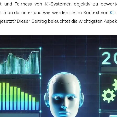
eit und Fairness von KI-Systemen objektiv zu bewer
t man darunter und wie werden sie im Kontext von
KI
u
esetzt? Dieser Beitrag beleuchtet die wichtigsten Aspek