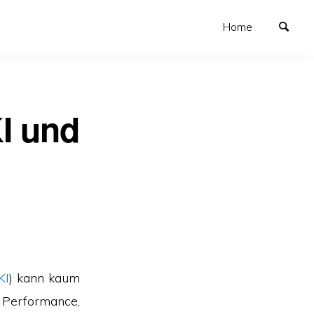
Home
KI und
KI
) kann kaum
e Performance,