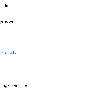
ll
die
genüber
s
Modells
inige zentrale