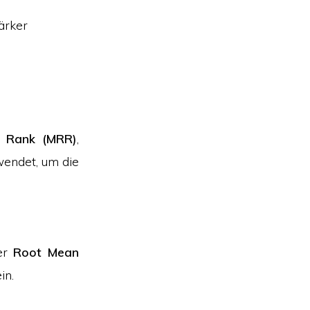
ärker
l Rank (MRR)
,
endet, um die
der
Root Mean
in.