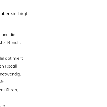
aber sie birgt
 und die
z. B. nicht
el optimiert
en Recall
 notwendig.
ft
en führen,
die