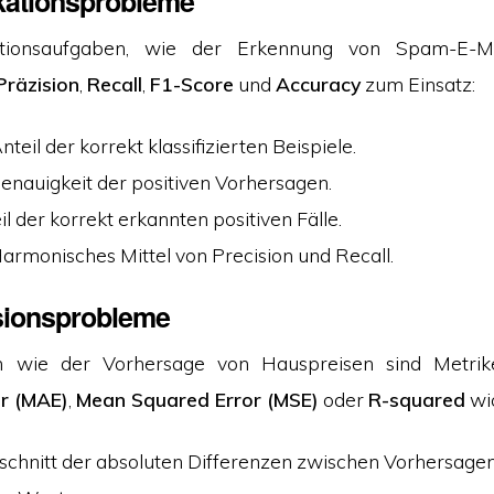
ikationsprobleme
ikationsaufgaben, wie der Erkennung von Spam-E-M
Präzision
,
Recall
,
F1-Score
und
Accuracy
zum Einsatz:
Anteil der korrekt klassifizierten Beispiele.
Genauigkeit der positiven Vorhersagen.
eil der korrekt erkannten positiven Fälle.
Harmonisches Mittel von Precision und Recall.
sionsprobleme
n wie der Vorhersage von Hauspreisen sind Metr
or (MAE)
,
Mean Squared Error (MSE)
oder
R-squared
wic
hschnitt der absoluten Differenzen zwischen Vorhersage