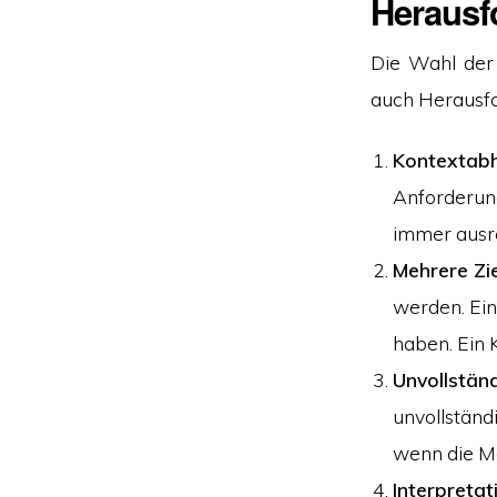
Herausf
Die Wahl der 
auch Herausf
Kontextabh
Anforderung
immer ausr
Mehrere Zie
werden. Ein
haben. Ein
Unvollstän
unvollständ
wenn die Me
Interpretat