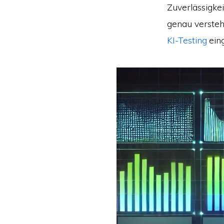
Zuverlässigk
genau versteh
KI-Testing
eing