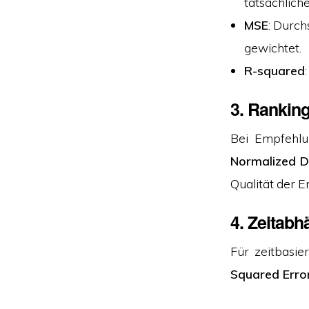
tatsächlich
MSE
: Durch
gewichtet.
R-squared
3.
Ranking
Bei Empfehl
Normalized D
Qualität der 
4.
Zeitabh
Für zeitbasie
Squared Erro