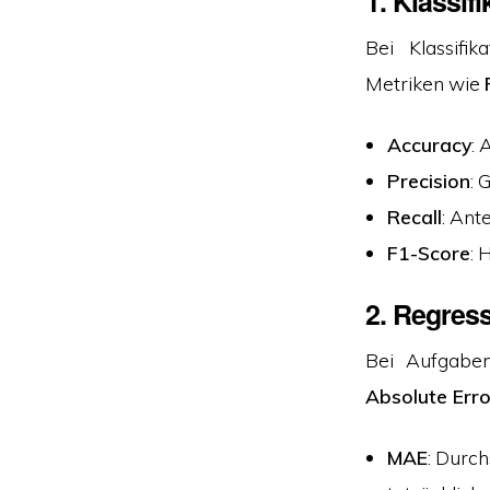
1.
Klassif
Bei Klassif
Metriken wie
Accuracy
: 
Precision
: 
Recall
: Ant
F1-Score
: 
2.
Regres
Bei Aufgabe
Absolute Err
MAE
: Durc