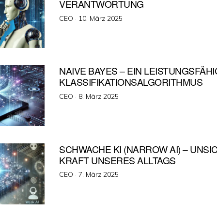
VERANTWORTUNG
Veröffentlicht
CEO ·
10. März 2025
am
NAIVE BAYES – EIN LEISTUNGSFÄH
KLASSIFIKATIONSALGORITHMUS
Veröffentlicht
CEO ·
8. März 2025
am
SCHWACHE KI (NARROW AI) – UNS
KRAFT UNSERES ALLTAGS
Veröffentlicht
CEO ·
7. März 2025
am