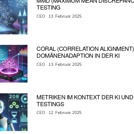
MMD (MAXIMUM MEAN DISCREPANCY)
TESTING
Veröffentlicht
CEO ·
13. Februar 2025
am
CORAL (CORRELATION ALIGNMENT)
DOMÄNENADAPTION IN DER KI
Veröffentlicht
CEO ·
13. Februar 2025
am
METRIKEN IM KONTEXT DER KI UND 
TESTINGS
Veröffentlicht
CEO ·
12. Februar 2025
am