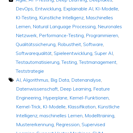
DevOps
,
Entwicklung
,
Explainable AI
,
KI-Modelle
,
KI-Testing
,
Künstliche Intelligenz
,
Maschinelles
Lernen
,
Natural Language Processing
,
Neuronales
Netzwerk
,
Performance-Testing
,
Programmieren
,
Qualitätssicherung
,
Robustheit
,
Software
,
Softwarequalität
,
Spieleentwicklung
,
Super AI
,
Testautomatisierung
,
Testing
,
Testmanagement
,
Teststrategie
AI
,
Algorithmus
,
Big Data
,
Datenanalyse
,
Datenwissenschaft
,
Deep Learning
,
Feature
Engineering
,
Hyperplane
,
Kernel-Funktionen
,
Kernel-Trick
,
KI-Modelle
,
Klassifikation
,
Künstliche
Intelligenz
,
maschinelles Lernen
,
Modelltraining
,
Mustererkennung
,
Regression
,
Supervised