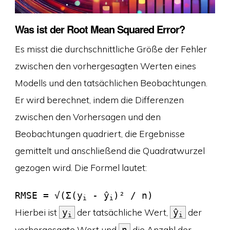
Was ist der Root Mean Squared Error?
Es misst die durchschnittliche Größe der Fehler
zwischen den vorhergesagten Werten eines
Modells und den tatsächlichen Beobachtungen.
Er wird berechnet, indem die Differenzen
zwischen den Vorhersagen und den
Beobachtungen quadriert, die Ergebnisse
gemittelt und anschließend die Quadratwurzel
gezogen wird. Die Formel lautet:
RMSE = √(Σ(y
 - ŷ
)² / n)
i
i
Hierbei ist
der tatsächliche Wert,
der
y
ŷ
i
i
vorhergesagte Wert und
die Anzahl der
n