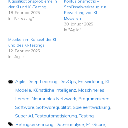
Klassifikationsprobleme in
Konfusionsmatrix –
der KI und KI-Testing
Schlüsselwerkzeug zur
18. Februar 2025
Bewertung von KI-
In "KI-Testing"
Modellen
30. Januar 2025
In "Agile"
Metriken im Kontext der KI
und des KI-Testings
12. Februar 2025
In "Agile"
Agile
,
Deep Learning
,
DevOps
,
Entwicklung
,
KI-
Modelle
,
Künstliche Intelligenz
,
Maschinelles
Lernen
,
Neuronales Netzwerk
,
Programmieren
,
Software
,
Softwarequalität
,
Spieleentwicklung
,
Super AI
,
Testautomatisierung
,
Testing
Betrugserkennung
,
Datenanalyse
,
F1-Score
,