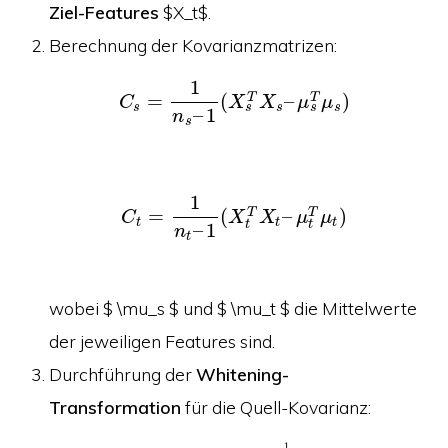
Ziel-Features
$X_t$.
Berechnung der Kovarianzmatrizen:
1
=
(
–
)
T
T
C
X
X
μ
μ
s
s
s
s
s
–
1
n
s
1
=
(
–
)
T
T
C
X
X
μ
μ
t
t
t
t
t
–
1
n
t
wobei $ \mu_s $ und $ \mu_t $ die Mittelwerte
der jeweiligen Features sind.
Durchführung der
Whitening-
Transformation
für die Quell-Kovarianz:
1