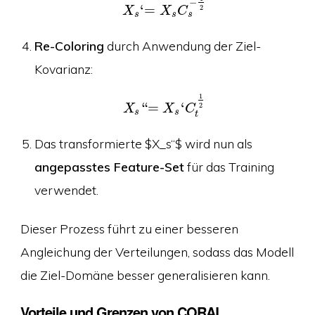
−
‘
=
2
X
X
C
s
s
s
Re-Coloring
durch Anwendung der Ziel-
Kovarianz:
1
“
=
‘
2
X
X
C
s
s
t
Das transformierte $X_s“$ wird nun als
angepasstes Feature-Set
für das Training
verwendet.
Dieser Prozess führt zu einer besseren
Angleichung der Verteilungen, sodass das Modell
die Ziel-Domäne besser generalisieren kann.
Vorteile und Grenzen von CORAL