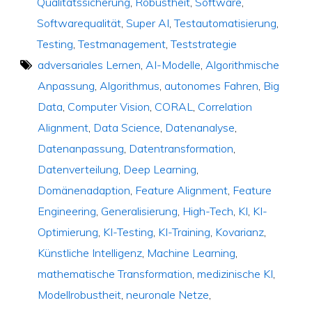
Qualitätssicherung
,
Robustheit
,
Software
,
Softwarequalität
,
Super AI
,
Testautomatisierung
,
Testing
,
Testmanagement
,
Teststrategie
adversariales Lernen
,
AI-Modelle
,
Algorithmische
Anpassung
,
Algorithmus
,
autonomes Fahren
,
Big
Data
,
Computer Vision
,
CORAL
,
Correlation
Alignment
,
Data Science
,
Datenanalyse
,
Datenanpassung
,
Datentransformation
,
Datenverteilung
,
Deep Learning
,
Domänenadaption
,
Feature Alignment
,
Feature
Engineering
,
Generalisierung
,
High-Tech
,
KI
,
KI-
Optimierung
,
KI-Testing
,
KI-Training
,
Kovarianz
,
Künstliche Intelligenz
,
Machine Learning
,
mathematische Transformation
,
medizinische KI
,
Modellrobustheit
,
neuronale Netze
,