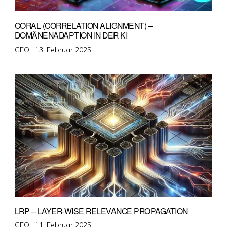
CORAL (CORRELATION ALIGNMENT) –
DOMÄNENADAPTION IN DER KI
Veröffentlicht
CEO ·
13. Februar 2025
am
LRP – LAYER-WISE RELEVANCE PROPAGATION
Veröffentlicht
CEO ·
11. Februar 2025