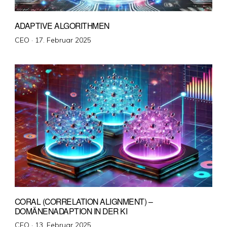
ADAPTIVE ALGORITHMEN
Veröffentlicht
CEO ·
17. Februar 2025
am
CORAL (CORRELATION ALIGNMENT) –
DOMÄNENADAPTION IN DER KI
Veröffentlicht
CEO ·
13. Februar 2025