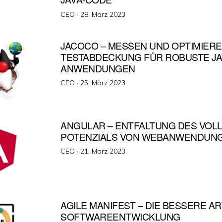
Veröffentlicht
CEO ·
28. März 2023
am
JACOCO – MESSEN UND OPTIMIER
TESTABDECKUNG FÜR ROBUSTE JA
ANWENDUNGEN
Veröffentlicht
CEO ·
25. März 2023
am
ANGULAR – ENTFALTUNG DES VOL
POTENZIALS VON WEBANWENDUN
Veröffentlicht
CEO ·
21. März 2023
am
AGILE MANIFEST – DIE BESSERE A
SOFTWAREENTWICKLUNG