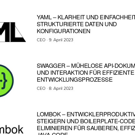
YAML – KLARHEIT UND EINFACHHEI
STRUKTURIERTE DATEN UND
KONFIGURATIONEN
Veröffentlicht
CEO ·
9. April 2023
am
SWAGGER – MÜHELOSE API-DOKUM
UND INTERAKTION FÜR EFFIZIENTE
ENTWICKLUNGSPROZESSE
Veröffentlicht
CEO ·
8. April 2023
am
LOMBOK – ENTWICKLERPRODUKTIV
STEIGERN UND BOILERPLATE-COD
ELIMINIEREN FÜR SAUBEREN, EFFI
JAVA-CODE