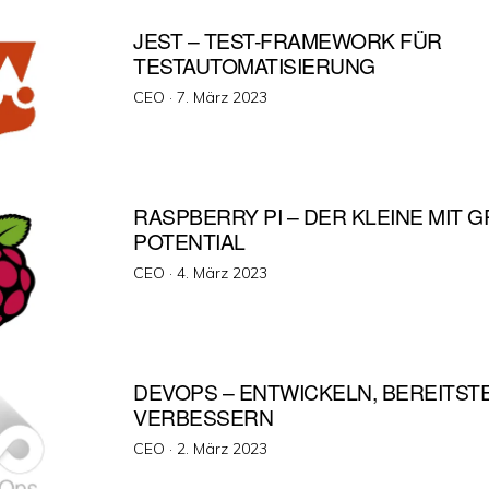
JEST – TEST-FRAMEWORK FÜR
TESTAUTOMATISIERUNG
Veröffentlicht
CEO ·
7. März 2023
am
RASPBERRY PI – DER KLEINE MIT G
OTENTIAL
Veröffentlicht
CEO ·
4. März 2023
am
DEVOPS – ENTWICKELN, BEREITST
VERBESSERN
Veröffentlicht
CEO ·
2. März 2023
am