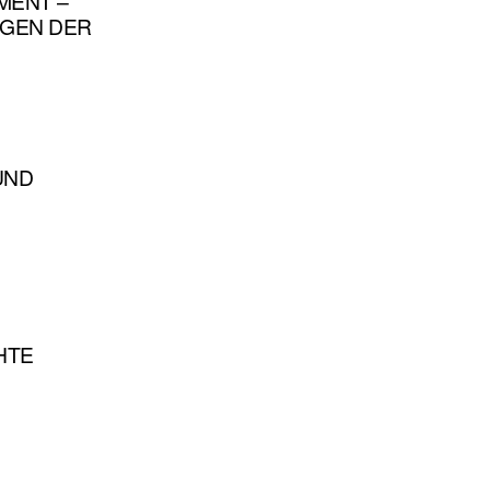
MENT –
NGEN DER
 UND
HTE