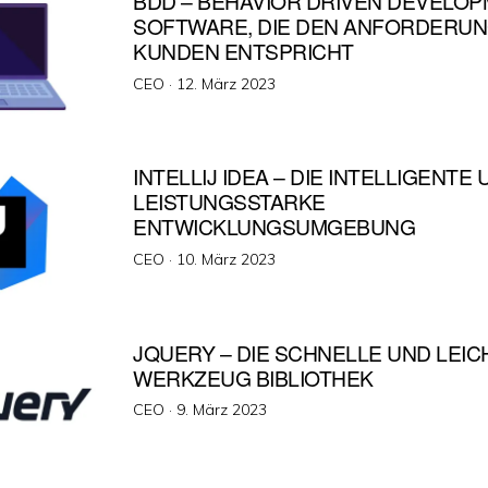
BDD – BEHAVIOR DRIVEN DEVELOP
SOFTWARE, DIE DEN ANFORDERU
KUNDEN ENTSPRICHT
Veröffentlicht
CEO ·
12. März 2023
am
INTELLIJ IDEA – DIE INTELLIGENTE
LEISTUNGSSTARKE
ENTWICKLUNGSUMGEBUNG
Veröffentlicht
CEO ·
10. März 2023
am
JQUERY – DIE SCHNELLE UND LEIC
WERKZEUG BIBLIOTHEK
Veröffentlicht
CEO ·
9. März 2023
am