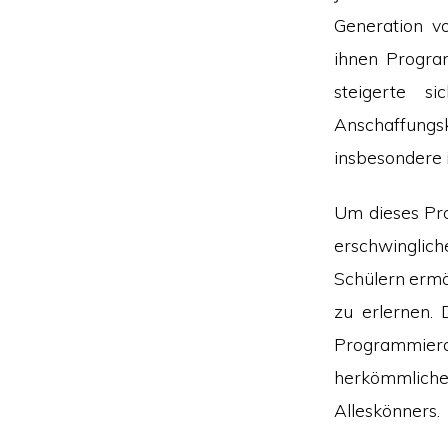
Generation vo
ihnen Progra
steigerte s
Anschaffung
insbesondere 
Um dieses Pro
erschwinglich
Schülern ermö
zu erlernen. 
Programmiera
herkömmliche
Alleskönners.