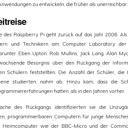
Anwendungen zu entwickeln, die früher als unerreichbar 
itreise
e des Raspberry Pi geht zurück auf das Jahr 2006. Al
lern und Technikern am Computer Laboratory der 
arunter Eben Upton, Rob Mullins, Jack Lang, Alan Myc
wachsende Besorgnis über den Rückgang der Informa
hen Schülern feststellten. Die Anzahl der Schüler, die 
ebene studierten, nahm ab. Hinzu kam, dass die Sc
ogrammiererfahrungen hatten, als in den Jahren vorher.
ache des Rückgangs identifizierten sie die Unzugän
hen, programmierbaren Computern für junge Menschen
en Heimcomputer wie der BBC-Micro und der Commo