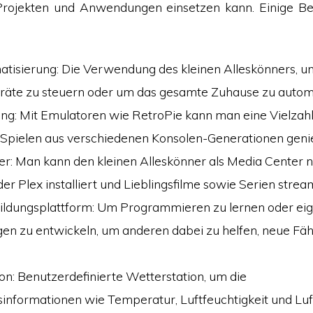
Projekten und Anwendungen einsetzen kann. Einige Bei
isierung: Die Verwendung des kleinen Alleskönners, u
räte zu steuern oder um das gesamte Zuhause zu automa
g: Mit Emulatoren wie RetroPie kann man eine Vielzah
 Spielen aus verschiedenen Konsolen-Generationen geni
r: Man kann den kleinen Alleskönner als Media Center 
er Plex installiert und Lieblingsfilme sowie Serien strea
Bildungsplattform: Um Programmieren zu lernen oder ei
 zu entwickeln, um anderen dabei zu helfen, neue Fäh
on: Benutzerdefinierte Wetterstation, um die
nformationen wie Temperatur, Luftfeuchtigkeit und Luf