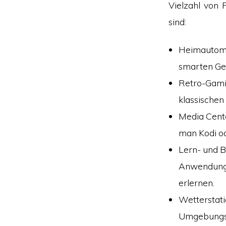
Vielzahl von 
sind:
Heimautomat
smarten Ge
Retro-Gamin
klassischen
Media Cente
man Kodi od
Lern- und 
Anwendungen
erlernen.
Wetterstati
Umgebungsi