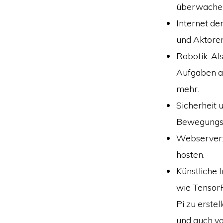
überwache
Internet de
und Aktoren
Robotik: Al
Aufgaben au
mehr.
Sicherheit 
Bewegungsm
Webserver:
hosten.
Künstliche 
wie Tensor
Pi zu erste
und auch vo