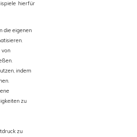
spiele hierfür
m die eigenen
tisieren.
l von
eßen.
nutzen, indem
men.
gene
igkeiten zu
tdruck zu