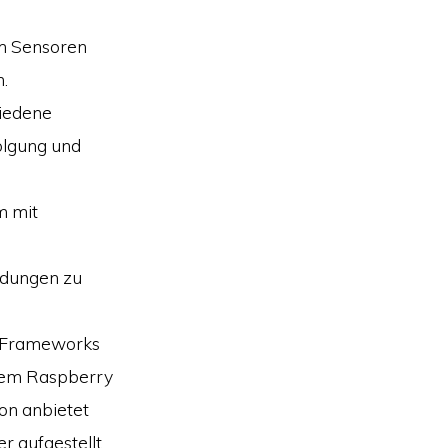
um Sensoren
.
hiedene
olgung und
m mit
dungen zu
AI-Frameworks
dem Raspberry
son anbietet
r aufgestellt