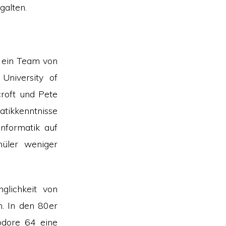
galten.
s ein Team von
University of
roft und Pete
tikkenntnisse
Informatik auf
hüler weniger
glichkeit von
. In den 80er
dore 64 eine