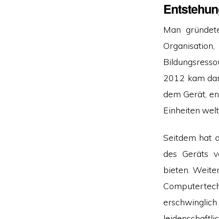
Entstehun
Man gründete
Organisati
Bildungsresso
2012 kam dann
dem Gerät, en
Einheiten wel
Seitdem hat 
des Geräts ve
bieten. Weite
Computertechn
erschwinglic
leidenschaf