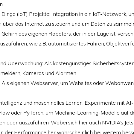
n.
r Dinge (IoT) Projekte: Integration in ein IoT-Netzwerk, 
 über das Internet zu steuern und um Daten zu sammeln
s Gehirn des eigenen Roboters, der in der Lage ist, versc
szuführen, wie z.B. automatisiertes Fahren, Objektverf
und Überwachung: Als kostengünstiges Sicherheitssyste
eldern, Kameras und Alarmen.
 Als eigenen Webserver, um Websites oder Webanwen
Intelligenz und maschinelles Lernen: Experimente mit 
Flow oder PyTorch, um Machine-Learning-Modelle auf 
llen oder auszuführen. Wobei sich hier auch NVIDIA’s Jet
n der Performance her wahrscheinlich bei weitem besse