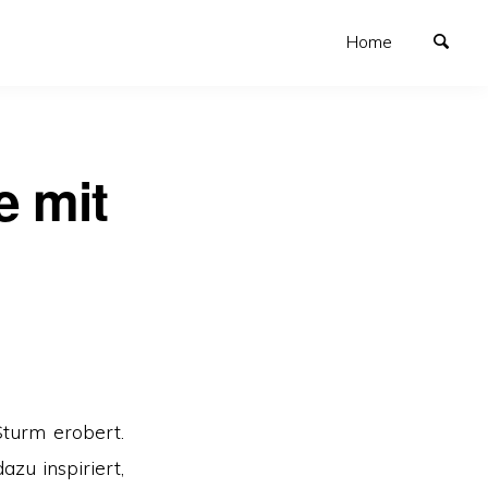
Home
e mit
turm erobert.
zu inspiriert,