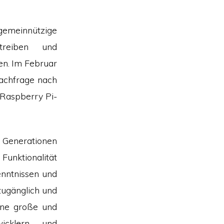
gemeinnützige
treiben und
en. Im Februar
Nachfrage nach
 Raspberry Pi-
 Generationen
Funktionalität
enntnissen und
zugänglich und
ine große und
wicklern und