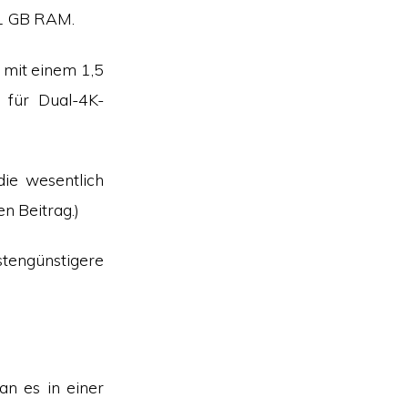
 1 GB RAM.
 mit einem 1,5
für Dual-4K-
die wesentlich
n Beitrag.)
tengünstigere
an es in einer