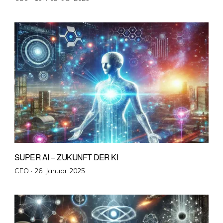
am
SUPER AI – ZUKUNFT DER KI
Veröffentlicht
CEO ·
26. Januar 2025
am