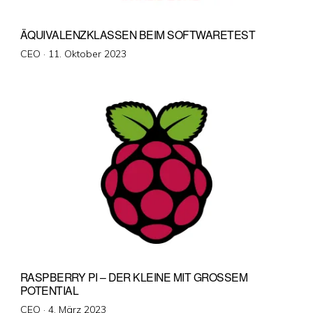
ÄQUIVALENZKLASSEN BEIM SOFTWARETEST
Veröffentlicht
CEO ·
11. Oktober 2023
am
RASPBERRY PI – DER KLEINE MIT GROSSEM P
OTENTIAL
Veröffentlicht
CEO ·
4. März 2023