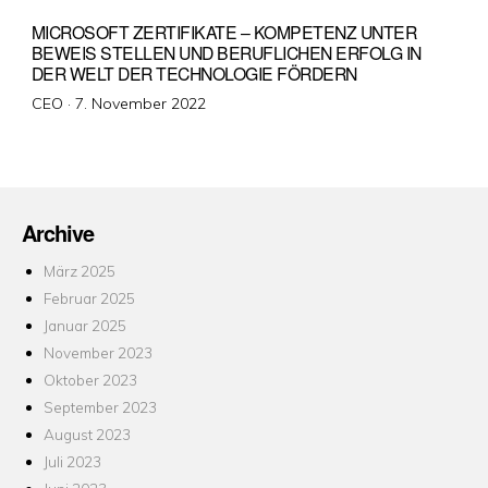
MICROSOFT ZERTIFIKATE – KOMPETENZ UNTER
BEWEIS STELLEN UND BERUFLICHEN ERFOLG IN
DER WELT DER TECHNOLOGIE FÖRDERN
Veröffentlicht
CEO ·
7. November 2022
am
Archive
März 2025
Februar 2025
Januar 2025
November 2023
Oktober 2023
September 2023
August 2023
Juli 2023