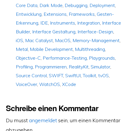
Core Data
,
Dark Mode
,
Debugging
,
Deployment
,
Entwicklung
,
Extensions
,
Frameworks
,
Gesten-
Erkennung
,
IDE
,
Instruments
,
Integration
,
Interface
Builder
,
Interface Gestaltung
,
Interface-Design
,
iOS
,
Mac Catalyst
,
MacOS
,
Memory-Management
,
Metal
,
Mobile Development
,
Multithreading
,
Objective-C
,
Performance-Testing
,
Playgrounds
,
Profiling
,
Programmieren
,
RealityKit
,
Simulator
,
Source Control
,
SWIFT
,
SwiftUI
,
Toolkit
,
tvOS
,
VoiceOver
,
WatchOS
,
XCode
Schreibe einen Kommentar
Du musst
angemeldet
sein, um einen Kommentar
abzugeben.