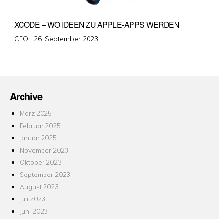
XCODE – WO IDEEN ZU APPLE-APPS WERDEN
Veröffentlicht
CEO ·
26. September 2023
am
Archive
März 2025
Februar 2025
Januar 2025
November 2023
Oktober 2023
September 2023
August 2023
Juli 2023
Juni 2023