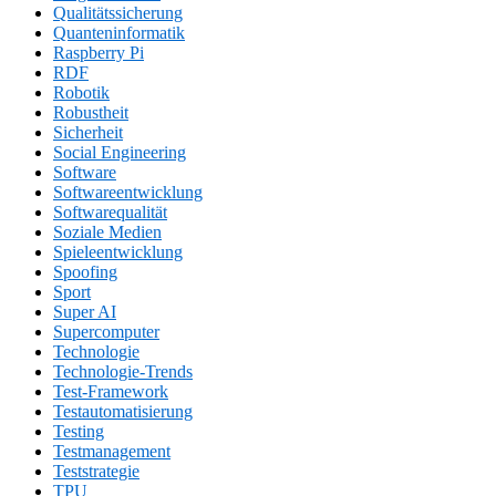
Qualitätssicherung
Quanteninformatik
Raspberry Pi
RDF
Robotik
Robustheit
Sicherheit
Social Engineering
Software
Softwareentwicklung
Softwarequalität
Soziale Medien
Spieleentwicklung
Spoofing
Sport
Super AI
Supercomputer
Technologie
Technologie-Trends
Test-Framework
Testautomatisierung
Testing
Testmanagement
Teststrategie
TPU