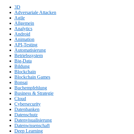
3D
Adversariale Attacken
Agile
Allgemein
Analytics
Android
Animation
API-Testing
Automatisierung
Betriebssystem
Big-Data
Bildung
Blockchain
Blockchain Games
Bonsai
Buchempfehlung
Business & Strategie
Cloud
Cybersecurity
Datenbanken
Datenschutz
Datenvisualisierung
Datenwissenschaft
Deep Learning