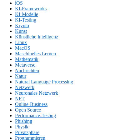
iOS
KI-Frameworks
KI-Modelle
KI-Testing
Krypto
Kunst
Künstliche Intelligenz
Linux
MacOS
Maschinelles Lernen
Mathematik
Metaverse
Nachrichten
Natur
Natural Language Processing
Netzwerk
Neuronales Netzwerk
NFT
Online-Business
Open Source
Performance-Testing
Phishing
Physik
Privatsphäre
Programmieren