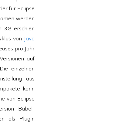
er für Eclipse
tnamen werden
n 3.8 erschien
Zyklus von
Java
eases pro Jahr
Versionen auf
 Die einzelnen
stellung aus
mmpakete kann
he von Eclipse
ersion Babel-
n als Plugin