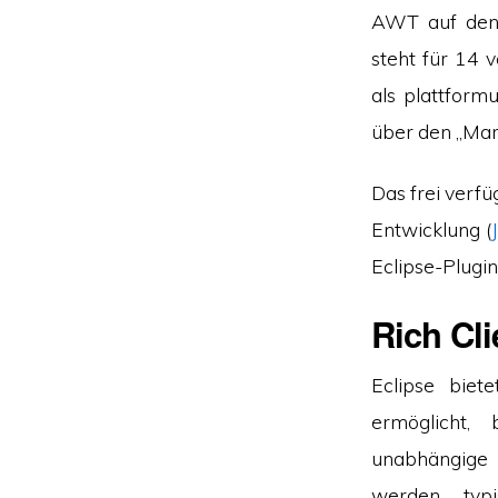
AWT auf den 
steht für 14 
als plattform
über den „Mark
Das frei verf
Entwicklung (
Eclipse-Plugi
Rich Cli
Eclipse biet
ermöglicht,
unabhängige 
werden typi