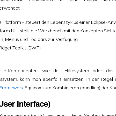
erwendet:
e Platform – steuert den Lebenszyklus einer Eclipse-A
tform UI – stellt die Workbench mit den Konzepten Sichte
en, Menüs und Toolbars zur Verfügung
idget Toolkit (SWT)
ipse-Komponenten, wie das Hilfesystem oder das 
gssystem, kann man ebenfalls einsetzen. In der Regel
Framework
Equinox zum Kombinieren (bundling) der K
User Interface)
n Komponenten (parts) gegliedert, die in Sichten (views