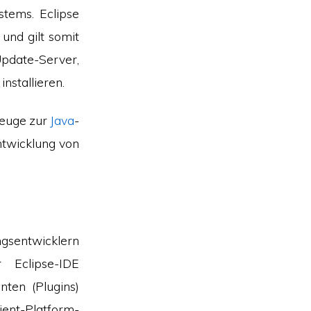
tems. Eclipse
und gilt somit
Update-Server,
nstallieren.
zeuge zur
Java
-
twicklung von
gsentwicklern
 Eclipse-IDE
ten (Plugins)
nt-Platform-