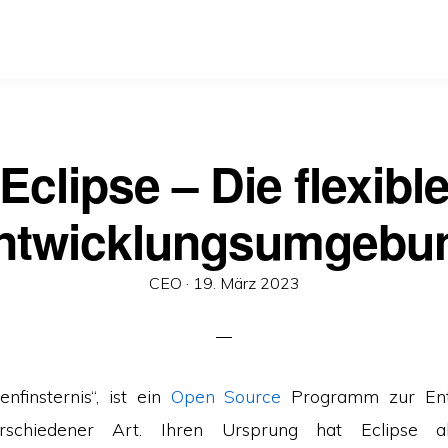
Eclipse – Die flexibl
ntwicklungsumgebu
Veröffentlicht
CEO ·
19. März 2023
am
nfinsternis“, ist ein
Open Source
Programm zur Ent
rschiedener Art. Ihren Ursprung hat Eclipse als