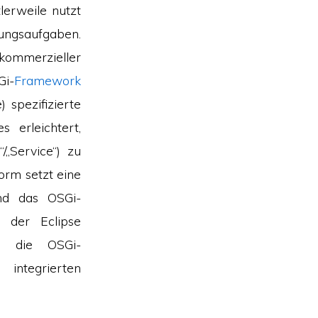
tlerweile nutzt
lungsaufgaben.
kommerzieller
Gi-
Framework
 spezifizierte
 erleichtert,
„Service“) zu
orm setzt eine
nd das OSGi-
 der Eclipse
s die OSGi-
ntegrierten