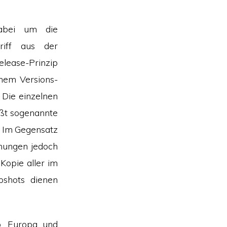
dabei um die
riff aus der
elease-Prinzip
inem Versions-
 Die einzelnen
eßt sogenannte
. Im Gegensatz
chungen jedoch
Kopie aller im
pshots dienen
o, Europa und