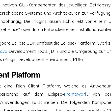
nativen GUI-Komponenten des jeweiligen Betriebssys
verschiedene Systeme und Architekturen zur Verfügung 
unabhängig. Die Plugins lassen sich direkt von einem 
et Place“, oder durch Entpacken einer Installationsdatei i
ügbare Eclipse SDK umfasst die Eclipse-Plattform, Werk
Java
Development Tools, JDT) und die Umgebung zur En
ns (Plugin Development Environment, PDE).
ent Platform
et eine Rich Client Platform, welche es Anwendun
 basierend auf dem Eclipse-
Framework
, von der
Anwendungen zu schreiben. Die folgenden Komponen
scherweise mindestens für eine Eclipse-Rich-Clie