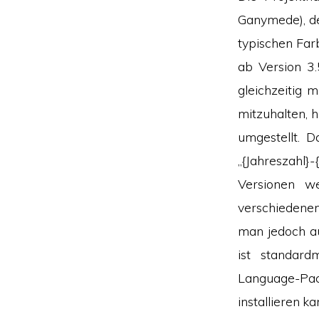
Ganymede), de
typischen Fa
ab Version 3.
gleichzeitig 
mitzuhalten, 
umgestellt. 
„{Jahreszahl}
Versionen w
verschiedene
man jedoch au
ist standard
Language-Pa
installieren ka