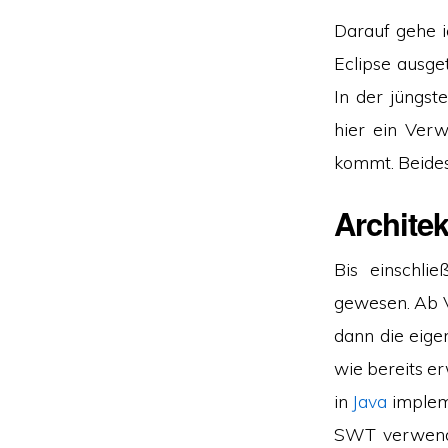
Darauf gehe i
Eclipse ausge
In der jüngs
hier ein Ver
kommt. Beides
Architek
Bis einschlie
gewesen. Ab Ve
dann die eigen
wie bereits er
in
Java
impleme
SWT verwende