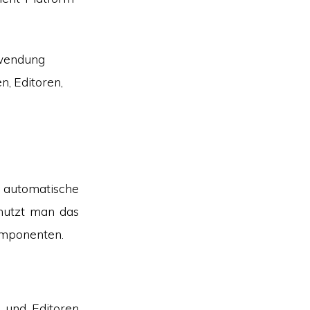
nwendung
n, Editoren,
automatische
 nutzt man das
omponenten.
) und Editoren