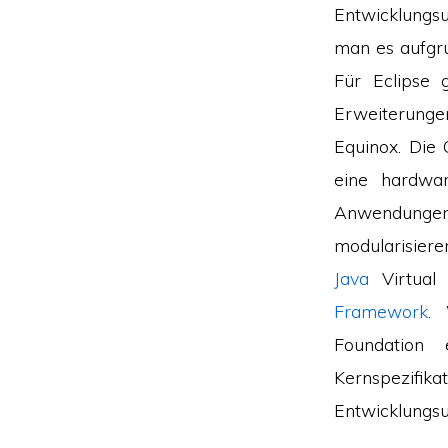
Entwicklungs
man es aufgru
Für Eclipse 
Erweiterungen
Equinox. Die 
eine hardwar
Anwendungen 
modularisiere
Java
Virtual 
Framework
. 
Foundation 
Kernspezif
Entwicklungsu