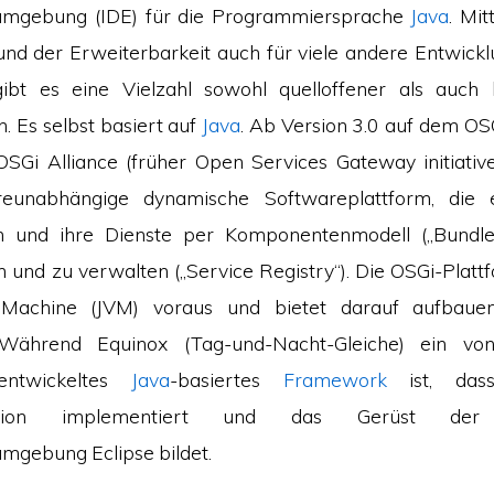
umgebung (IDE) für die Programmiersprache
Java
. Mit
nd der Erweiterbarkeit auch für viele andere Entwick
gibt es eine Vielzahl sowohl quelloffener als auch 
. Es selbst basiert auf
Java
. Ab Version 3.0 auf dem OS
OSGi Alliance (früher Open Services Gateway initiative)
eunabhängige dynamische Softwareplattform, die es
und ihre Dienste per Komponentenmodell („Bundle“/
n und zu verwalten („Service Registry“). Die OSGi-Plattf
Machine (JVM) voraus und bietet darauf aufbaue
Während Equinox (Tag-und-Nacht-Gleiche) ein von
entwickeltes
Java
-basiertes
Framework
ist, das
ikation implementiert und das Gerüst der i
mgebung Eclipse bildet.