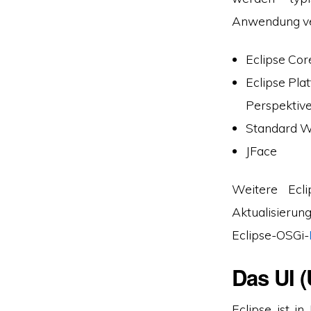
Anwendung v
Eclipse Cor
Eclipse Pla
Perspektiv
Standard W
JFace
Weitere Ecl
Aktualisierun
Eclipse-OSGi-
Das UI (
Eclipse ist i