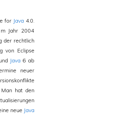
e for
Java
4.0.
 Im Jahr 2004
 der rechtlich
ng von Eclipse
 und
Java
6 ab
ermine neuer
sionskonflikte
. Man hat den
ualisierungen
 eine neue
Java