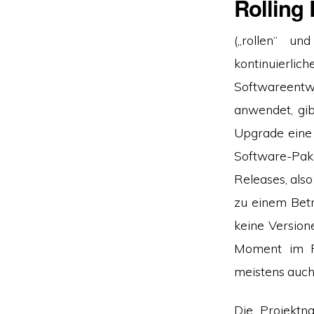
Rolling
(„rollen“ u
kontinuierl
Softwareentwi
anwendet, gib
Upgrade eine 
Software-Pake
Releases, als
zu einem Betr
keine Version
Moment im Re
meistens auch 
Die Projektn