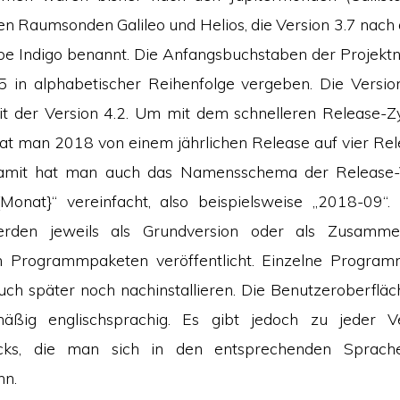
n Raumsonden Galileo und Helios, die Version 3.7 nach d
rbe Indigo benannt. Die Anfangsbuchstaben der Projek
5 in alphabetischer Reihenfolge vergeben. Die Versio
mit der Version 4.2. Um mit dem schnelleren Release-
hat man 2018 von einem jährlichen Release auf vier Rel
Damit hat man auch das Namensschema der Release-
-{Monat}“ vereinfacht, also beispielsweise „2018-09“.
erden jeweils als Grundversion oder als Zusammen
n Programmpaketen veröffentlicht. Einzelne Progra
ch später noch nachinstallieren. Die Benutzeroberfläc
mäßig englischsprachig. Es gibt jedoch zu jeder V
cks, die man sich in den entsprechenden Sprache
nn.