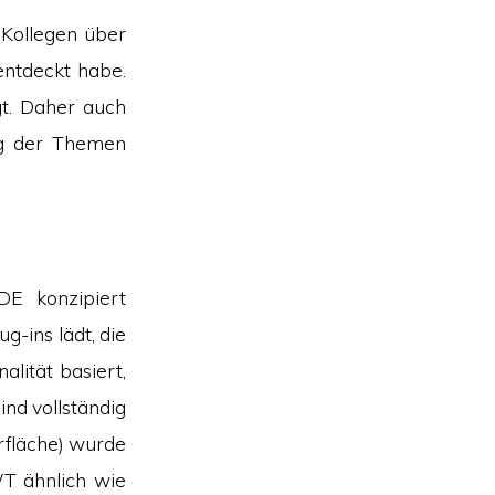
 Kollegen über
entdeckt habe.
t. Daher auch
ng der Themen
IDE konzipiert
g-ins lädt, die
alität basiert,
ind vollständig
rfläche) wurde
T ähnlich wie