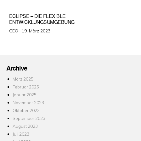
ECLIPSE – DIE FLEXIBLE
ENTWICKLUNGSUMGEBUNG
Veröffentlicht
CEO ·
19. März 2023
am
Archive
März 2025
Februar 2025
Januar 2025
November 2023
Oktober 2023
September 2023
August 2023
Juli 2023