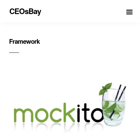
CEOsBay
Framework