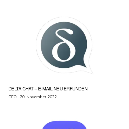
am
DELTA CHAT – E-MAIL NEU ERFUNDEN
Veröffentlicht
CEO ·
20. November 2022
am