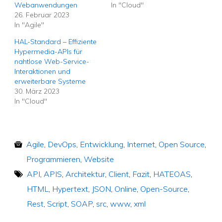
Webanwendungen
In "Cloud"
26. Februar 2023
In "Agile"
HAL-Standard – Effiziente
Hypermedia-APIs für
nahtlose Web-Service-
Interaktionen und
erweiterbare Systeme
30. März 2023
In "Cloud"
Agile
,
DevOps
,
Entwicklung
,
Internet
,
Open Source
,
Programmieren
,
Website
API
,
APIS
,
Architektur
,
Client
,
Fazit
,
HATEOAS
,
HTML
,
Hypertext
,
JSON
,
Online
,
Open-Source
,
Rest
,
Script
,
SOAP
,
src
,
www
,
xml