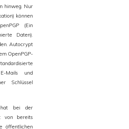
en hinweg. Nur
ation) können
OpenPGP (Ein
ierte Daten).
den. Autocrypt
f dem OpenPGP-
tandardisierte
 E-Mails und
her Schlüssel
Chat bei der
t von bereits
 öffentlichen