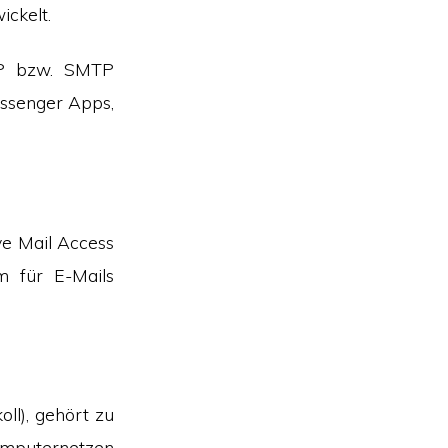
ckelt.
MAP bzw. SMTP
essenger Apps,
ve Mail Access
m für E-Mails
ll), gehört zu
Computernetzen