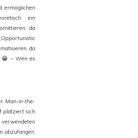
d ermöglichen
retisch ein
mittieren, da
 „Opportunistic
ematisieren, da
n 😀 – Wen es
er Man-in-the-
platziert sich
n verwendeten
on abzufangen,