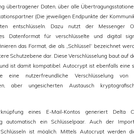
ng übertragener Daten, über alle Übertragungsstation
ationspartner (Die jeweiligen Endpunkte der Kommunik
hten entschlüsseln. Dazu nutzt der Messenger 
rtes Datenformat für verschlüsselte und digital sign
efinieren das Format, die als „Schlüssel“ bezeichnet wer
eitere Schutzebene dar. Diese Verschlüsselung baut au
und ist damit kompatibel. Autocrypt ist ebenfalls eine s
 die eine nutzerfreundliche Verschlüsselung von
ten, aber ungesicherten Austausch kryptografisc
knüpfung eines E-Mail-Kontos generiert Delta 
ung automatisch ein Schlüsselpaar. Auch der Impor
Schlüsseln ist möglich. Mittels Autocrypt werden die