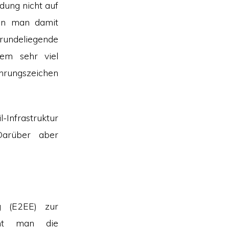
dung nicht auf
ann man damit
rundeliegende
lem sehr viel
rungszeichen
-Infrastruktur
Darüber aber
ng (E2EE) zur
teht man die