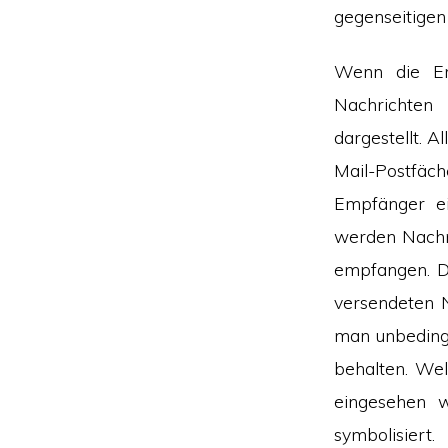
gegenseitigen 
Wenn die Em
Nachrichten 
dargestellt. 
Mail-Postfä
Empfänger ei
werden Nachri
empfangen. Da
versendeten 
man unbedingt
behalten. We
eingesehen w
symbolisiert.