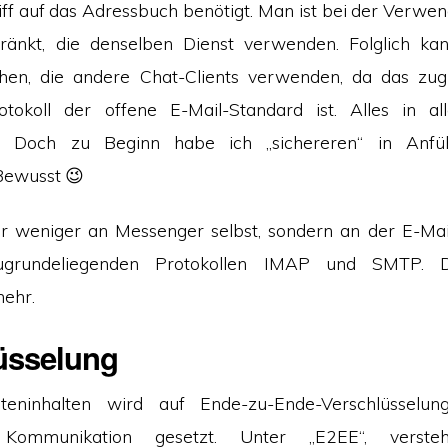
iff auf das Adressbuch benötigt. Man ist bei der Verwen
ränkt, die denselben Dienst verwenden. Folglich k
chen, die andere Chat-Clients verwenden, da das zug
otokoll der offene E-Mail-Standard ist. Alles in al
d. Doch zu Beginn habe ich „sichereren“ in Anfüh
Bewusst 😉
er weniger an Messenger selbst, sondern an der E-Mail
grundeliegenden Protokollen IMAP und SMTP. 
mehr.
üsselung
teninhalten wird auf Ende-zu-Ende-Verschlüsselu
“ Kommunikation gesetzt. Unter „E2EE“, vers