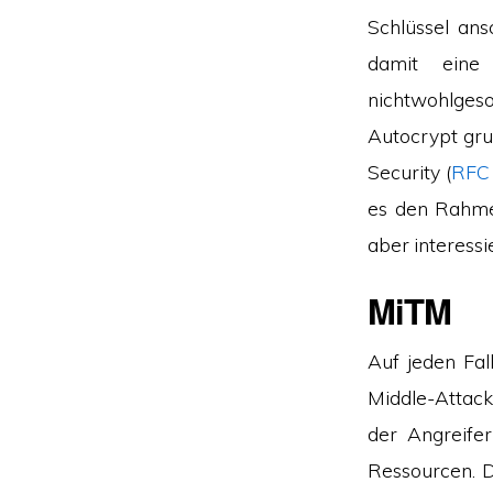
Schlüssel an
damit eine
nichtwohlges
Autocrypt grun
Security (
RFC
es den Rahme
aber interessi
MiTM
Auf jeden Fal
Middle-Attack
der Angreife
Ressourcen. D