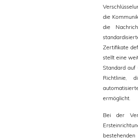
Verschlüsselu
die Kommunik
die Nachric
standardisie
Zertifikate d
stellt eine w
Standard auf 
Richtlinie,
automatisier
ermöglicht.
Bei der Ver
Ersteinricht
bestehenden 