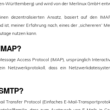
en-Württemberg) und wird von der Merlinux GmbH entwi
einen dezentralisierten Ansatz, basiert auf den I
nd ist, meiner Erfahrung nach, eines der „sichereren“ M
utage nutzen kann.
 IMAP?
Message Access Protocol (IMAP), ursprünglich Interacti
t ein Netzwerkprotokoll, dass ein Netzwerkdateisyste
 SMTP?
il Transfer Protocol (Einfaches E-Mail-Transportprotoko
rotokollfamilie, dass zum Austausch von E-Mails in 