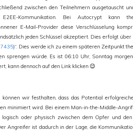
schließend zwischen den Teilnehmern ausgetauscht un
 E2EE-Kommunikation. Bei Autocrypt kann theo
onnener E-Mail-Provider diese Verschlüsselung kompro
dsätzlich jeden Schlüssel akzeptiert. Dies erfolgt über
 7435
)“. Dies werde ich zu einem späteren Zeitpunkt th
n sprengen würde. Es ist 06:10 Uhr, Sonntag morge
ert, kann dennoch auf den Link klicken 😉
l können wir festhalten, dass das Potential erfolgreich
en minimiert wird. Bei einem Man-in-the-Middle-Angriff 
r logisch oder physisch zwischen dem Opfer und de
er Angreifer ist dadurch in der Lage, die Kommunikati