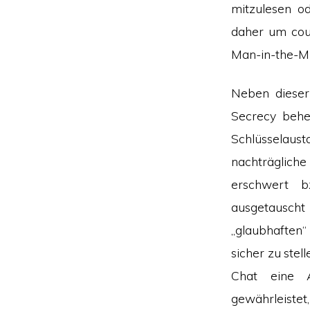
mitzulesen o
daher um coun
Man-in-the-Mid
Neben diese
Secrecy behe
Schlüsselaus
nachträglic
erschwert b
ausgetausch
„glaubhaften“
sicher zu ste
Chat eine A
gewährleistet