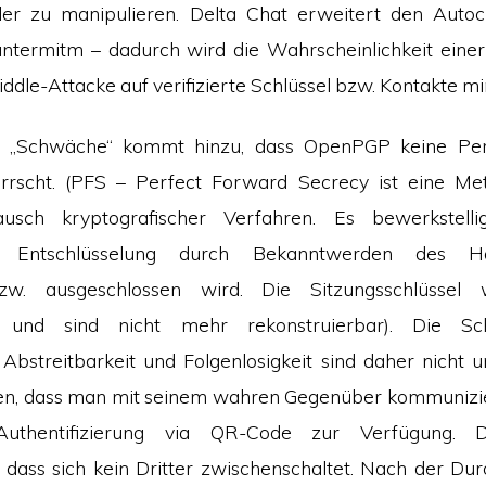
der zu manipulieren. Delta Chat erweitert den Autoc
termitm – dadurch wird die Wahrscheinlichkeit einer
dle-Attacke auf verifizierte Schlüssel bzw. Kontakte mi
r „Schwäche“ kommt hinzu, dass OpenPGP keine Per
rrscht. (PFS – Perfect Forward Secrecy ist eine Me
tausch kryptografischer Verfahren. Es bewerkstelli
he Entschlüsselung durch Bekanntwerden des Hau
zw. ausgeschlossen wird. Die Sitzungsschlüssel 
t und sind nicht mehr rekonstruierbar). Die Sch
 Abstreitbarkeit und Folgenlosigkeit sind daher nicht
llen, dass man mit seinem wahren Gegenüber kommuniziert
uthentifizierung via QR-Code zur Verfügung. 
, dass sich kein Dritter zwischenschaltet. Nach der Du