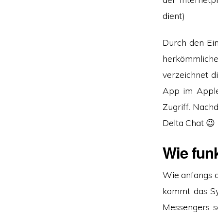
dient)
Durch den Ein
herkömmliche
verzeichnet d
App im Apple
Zugriff. Nach
Delta Chat 😉
Wie funk
Wie anfangs 
kommt das Sys
Messengers s