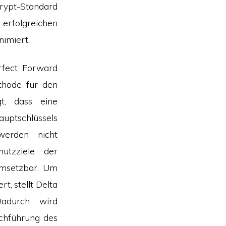
rypt-Standard
 erfolgreichen
nimiert.
fect Forward
thode für den
gt, dass eine
ptschlüssels
werden nicht
utzziele der
 umsetzbar. Um
, stellt Delta
Dadurch wird
rchführung des