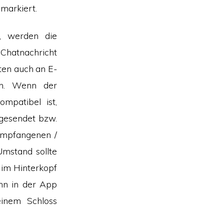
 markiert.
, werden die
Chatnachricht
ten auch an E-
en. Wenn der
mpatibel ist,
 gesendet bzw.
 empfangenen /
mstand sollte
 im Hinterkopf
nn in der App
einem Schloss