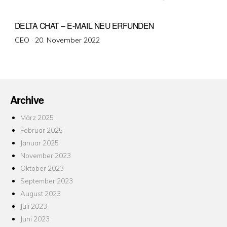
DELTA CHAT – E-MAIL NEU ERFUNDEN
Veröffentlicht
CEO ·
20. November 2022
am
Archive
März 2025
Februar 2025
Januar 2025
November 2023
Oktober 2023
September 2023
August 2023
Juli 2023
Juni 2023