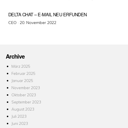
DELTA CHAT – E-MAIL NEU ERFUNDEN
Veröffentlicht
CEO ·
20. November 2022
am
Archive
März 2025
Februar 2025
Januar 2025
November 2023
Oktober 2023
September 2023
August 2023
Juli 2023
Juni 2023