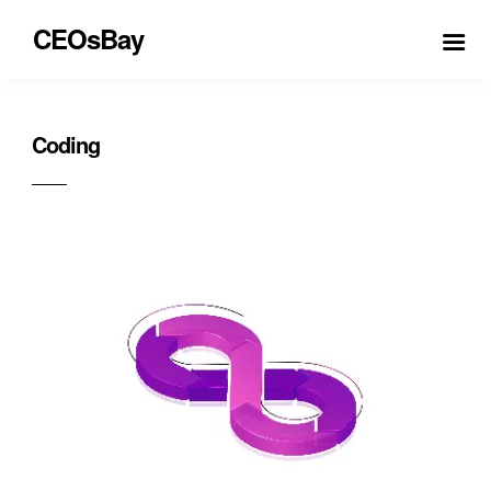
CEOsBay
Coding