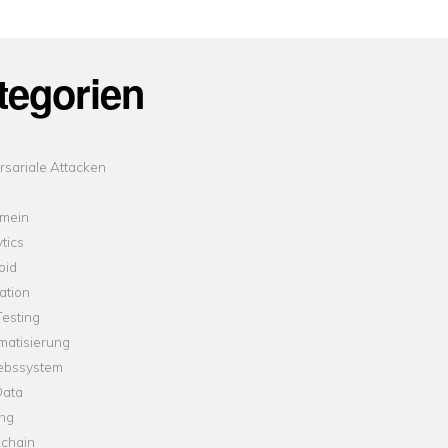
tegorien
sariale Attacken
emein
tics
oid
ation
esting
matisierung
iebssystem
Data
ung
kchain