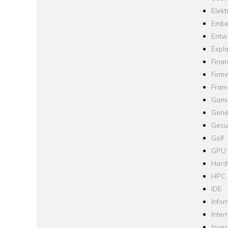
Elekt
Embe
Entw
Expla
Fina
Firm
Fram
Gami
Gene
Gesu
Golf
GPU
Hard
HPC
IDE
Infor
Inter
Inve