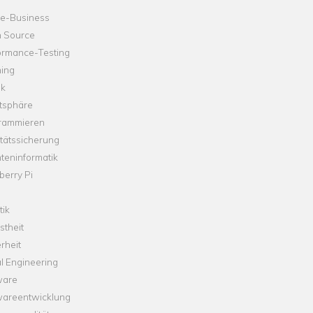
ne-Business
 Source
ormance-Testing
hing
ik
tsphäre
rammieren
tätssicherung
teninformatik
erry Pi
tik
theit
rheit
l Engineering
ware
wareentwicklung