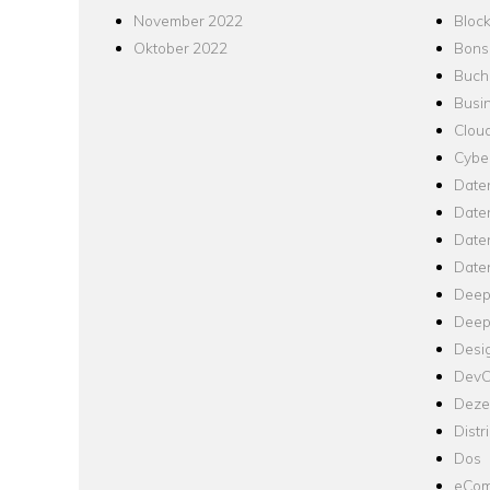
November 2022
Bloc
Oktober 2022
Bons
Buch
Busin
Clou
Cyber
Date
Date
Daten
Date
Deep
Deep
Desi
Dev
Dezen
Distr
Dos
eCom