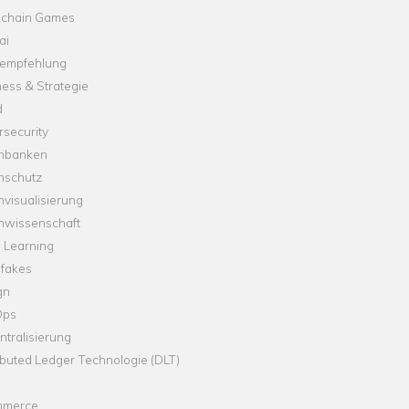
kchain Games
ai
empfehlung
ess & Strategie
d
security
nbanken
nschutz
visualisierung
nwissenschaft
 Learning
fakes
gn
Ops
tralisierung
ibuted Ledger Technologie (DLT)
merce