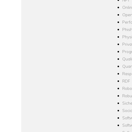
Onli
Open
Perf
Phis
Phys
Priva
Prog
Quali
Quan
Raspb
RDF
Robo
Robus
Siche
Socia
Soft
Soft