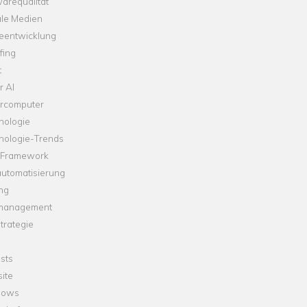
arequalität
ale Medien
leentwicklung
fing
t
r AI
rcomputer
nologie
nologie-Trends
-Framework
automatisierung
ng
management
trategie
sts
ite
dows