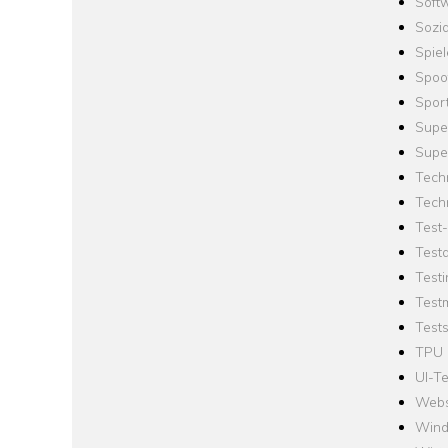
Softw
Sozi
Spie
Spoo
Spor
Supe
Supe
Tech
Tech
Test
Test
Testi
Test
Tests
TPU
UI-Te
Webs
Win