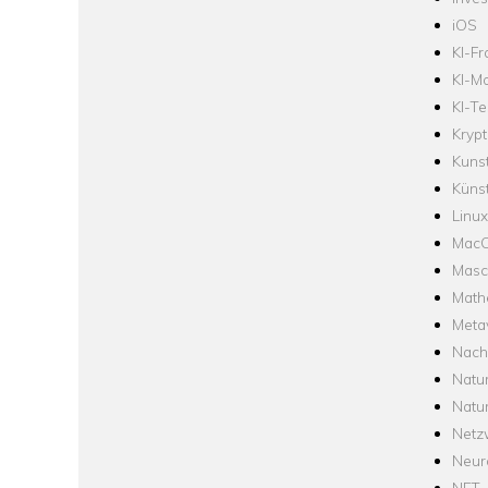
iOS
KI-F
KI-Mo
KI-Te
Krypt
Kuns
Künst
Linux
Mac
Masc
Math
Meta
Nach
Natu
Natu
Netz
Neur
NFT