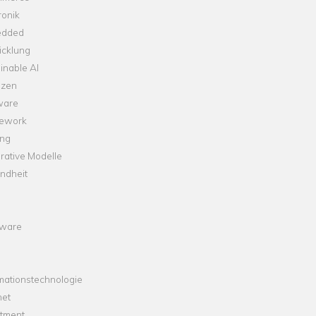
ronik
dded
icklung
inable AI
nzen
ware
ework
ng
rative Modelle
ndheit
ware
mationstechnologie
net
stment