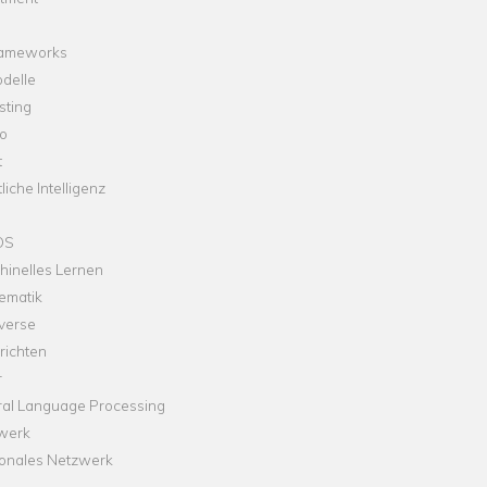
rameworks
delle
sting
o
t
liche Intelligenz
OS
hinelles Lernen
ematik
verse
richten
r
ral Language Processing
werk
onales Netzwerk