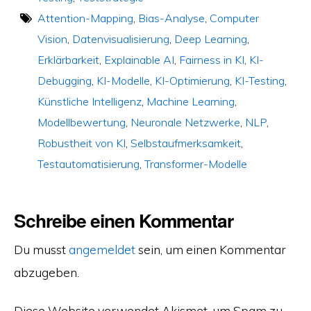
Attention-Mapping
,
Bias-Analyse
,
Computer
Vision
,
Datenvisualisierung
,
Deep Learning
,
Erklärbarkeit
,
Explainable AI
,
Fairness in KI
,
KI-
Debugging
,
KI-Modelle
,
KI-Optimierung
,
KI-Testing
,
Künstliche Intelligenz
,
Machine Learning
,
Modellbewertung
,
Neuronale Netzwerke
,
NLP
,
Robustheit von KI
,
Selbstaufmerksamkeit
,
Testautomatisierung
,
Transformer-Modelle
Schreibe einen Kommentar
Du musst
angemeldet
sein, um einen Kommentar
abzugeben.
Diese Website verwendet Akismet, um Spam zu