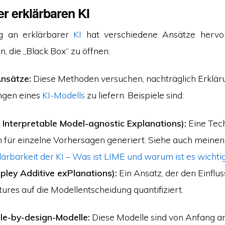
r erklärbaren KI
g an erklärbarer
KI
hat verschiedene Ansätze hervor
n, die „Black Box“ zu öffnen:
nsätze:
Diese Methoden versuchen, nachträglich Erkläru
ngen eines
KI-Modells
zu liefern. Beispiele sind:
 Interpretable Model-agnostic Explanations):
Eine Tech
 für einzelne Vorhersagen generiert. Siehe auch meinen
lärbarkeit der KI – Was ist LIME und warum ist es wichti
ley Additive exPlanations):
Ein Ansatz, der den Einflus
ures auf die Modellentscheidung quantifiziert.
ble-by-design-Modelle:
Diese Modelle sind von Anfang a