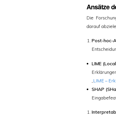
Ansätze de
Die Forschun
darauf abziele
Post-hoc-A
Entscheidu
LIME (Local
Erklärungen
„
LIME – Erk
SHAP (SHap
Eingabefeat
Interpreta