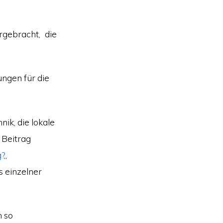
gebracht, die
ngen für die
nik, die lokale
 Beitrag
g?
„
s einzelner
n so