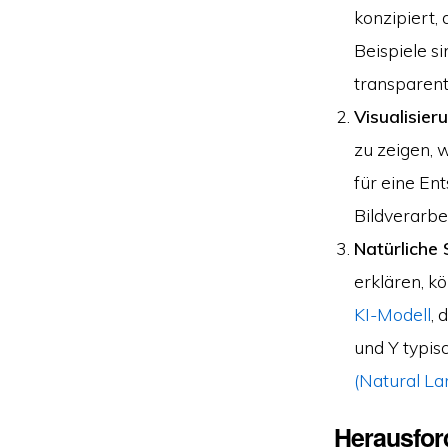
konzipiert,
Beispiele s
transparent
Visualisier
zu zeigen, 
für eine En
Bildverarbe
Natürliche 
erklären, k
KI-Modell
, 
und Y typis
(Natural La
Herausfor