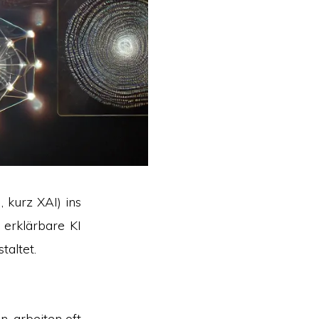
, kurz XAI) ins
 erklärbare KI
taltet.
n, arbeiten oft