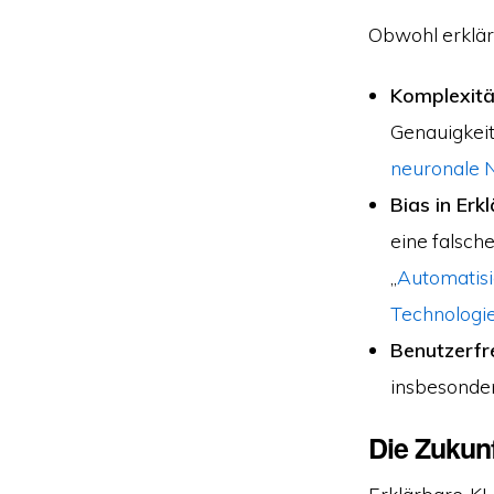
Obwohl erklärb
Komplexität
Genauigkeit
neuronale 
Bias in Erk
eine falsch
„
Automatisi
Technologie
Benutzerfre
insbesonder
Die Zukunf