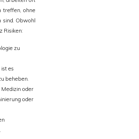
 treffen, ohne
n sind. Obwohl
z Risiken:
logie zu
ist es
 zu beheben.
 Medizin oder
inierung oder
en
.