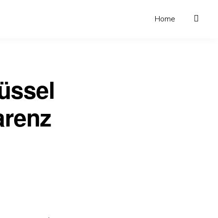
Home
lüssel
arenz