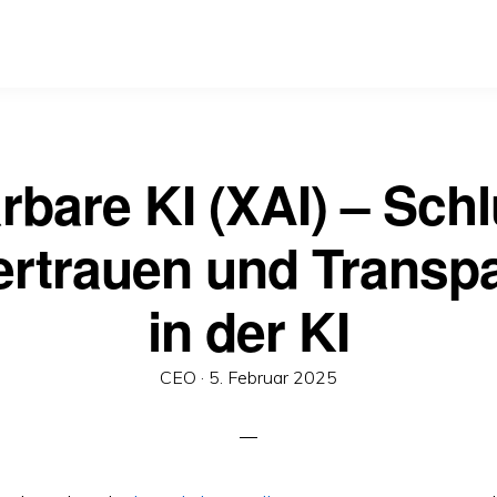
rbare KI (XAI) – Sch
ertrauen und Transp
in der KI
Veröffentlicht
CEO ·
5. Februar 2025
am