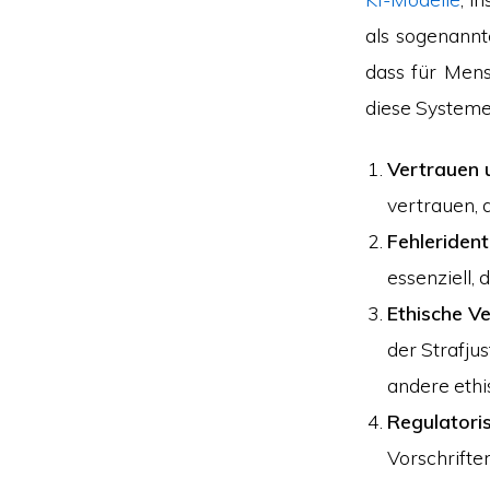
als sogenannt
dass für Mens
diese Systeme 
Vertrauen 
vertrauen, 
Fehleridenti
essenziell,
Ethische V
der Strafju
andere eth
Regulatori
Vorschrifte