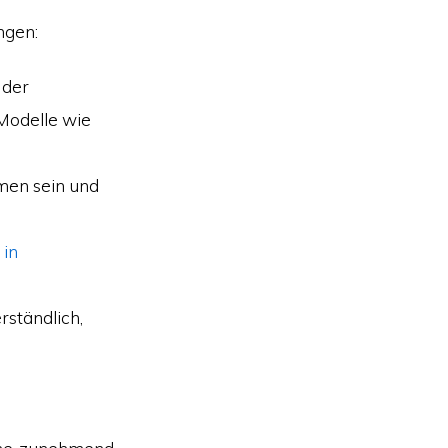
ngen:
 der
Modelle wie
en sein und
 in
rständlich,