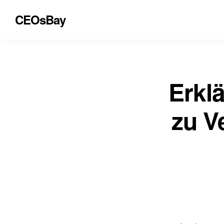
CEOsBay
Erklä
zu V