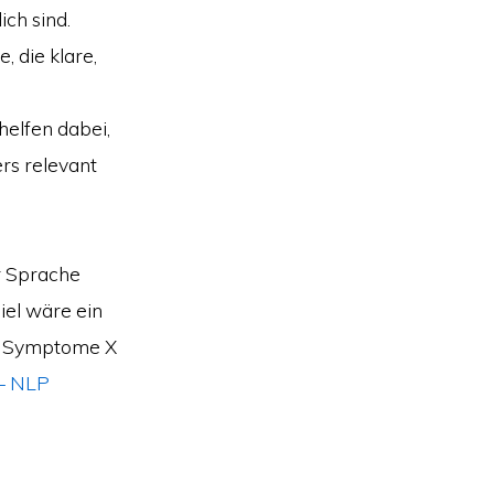
ch sind.
, die klare,
elfen dabei,
rs relevant
r Sprache
iel wäre ein
die Symptome X
– NLP