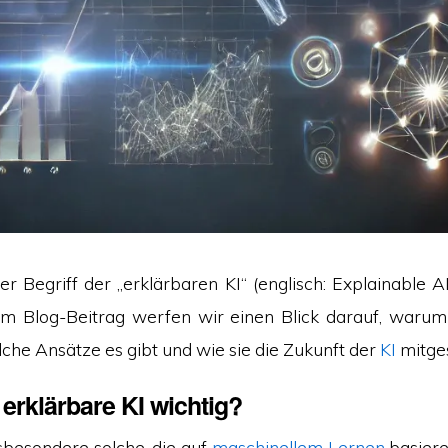
 Begriff der „erklärbaren KI“ (englisch: Explainable AI
sem Blog-Beitrag werfen wir einen Blick darauf, warum
elche Ansätze es gibt und wie sie die Zukunft der
KI
mitges
erklärbare KI wichtig?
nsbesondere solche, die auf
maschinellem Lernen
basiere